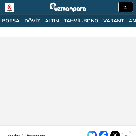
BORSA
DÖVİZ
ALTIN
TAHVİL-BONO
VARANT
AN
Haberler
Uzmanpara