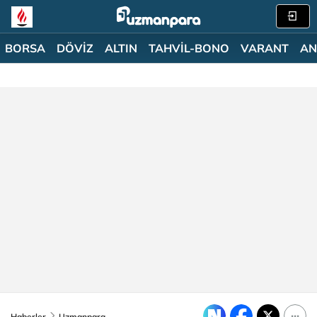
BORSA
DÖVİZ
ALTIN
TAHVİL-BONO
VARANT
AN
Haberler
Uzmanpara