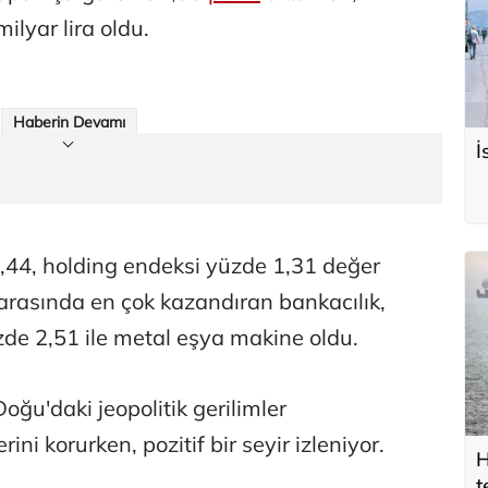
lyar lira oldu.
Haberin Devamı
İ
,44, holding endeksi yüzde 1,31 değer
 arasında en çok kazandıran bankacılık,
zde 2,51 ile metal eşya makine oldu.
oğu'daki jeopolitik gerilimler
ini korurken, pozitif bir seyir izleniyor.
H
t