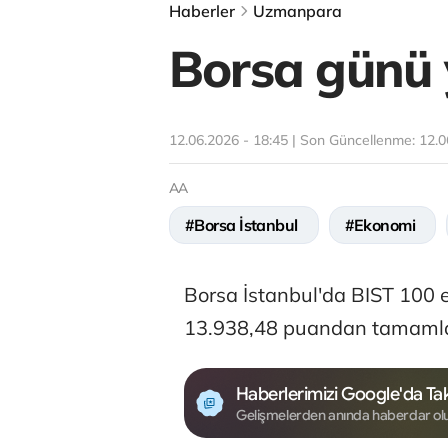
Haberler
Uzmanpara
Borsa günü 
12.06.2026 - 18:45 | Son Güncellenme:
12.0
AA
#Borsa İstanbul
#Ekonomi
Borsa İstanbul'da BIST 100 
13.938,48 puandan tamamla
Haberlerimizi Google'da Tak
Gelişmelerden anında haberdar ol