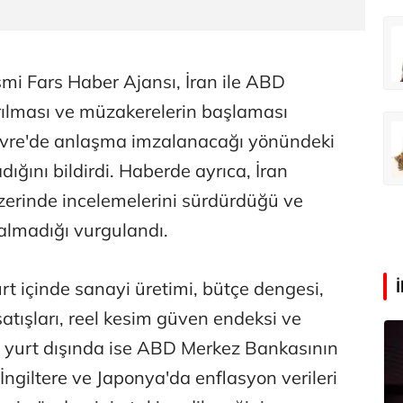
rış Erdoğan
Zeynep Aktaş
Tatilde neden kavruluyoruz?
Altın yükselişte hisseler takipte
esmi Fars Haber Ajansı, İran ile ABD
rılması ve müzakerelerin başlaması
Ali Eyüboğlu
vre'de anlaşma imzalanacağı yönündeki
Sorun izin mi, yoksa para mı?
ığını bildirdi. Haberde ayrıca, İran
üzerinde incelemelerini sürdürdüğü ve
 almadığı vurgulandı.
urt içinde sanayi üretimi, bütçe dengesi,
satışları, reel kesim güven endeksi ve
, yurt dışında ise ABD Merkez Bankasının
, İngiltere ve Japonya'da enflasyon verileri