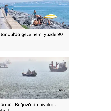
stanbul’da gece nemi yüzde 90
ürmüz Boğazı’nda biyolojik
ehdit