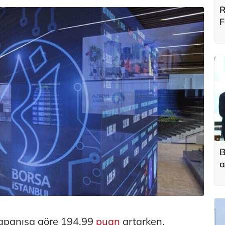
R
F
B
B
a
t
f
kapanışa göre 194,99
puan
artarken,