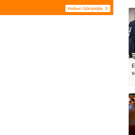
ç
Haberi Görüntüle
E
s