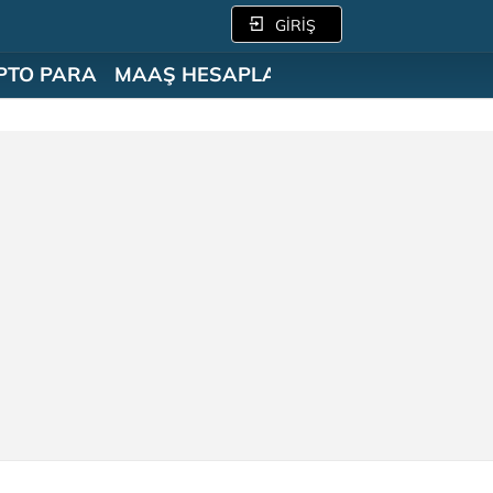
GİRİŞ
PTO PARA
MAAŞ HESAPLAMA
SÖZLÜK