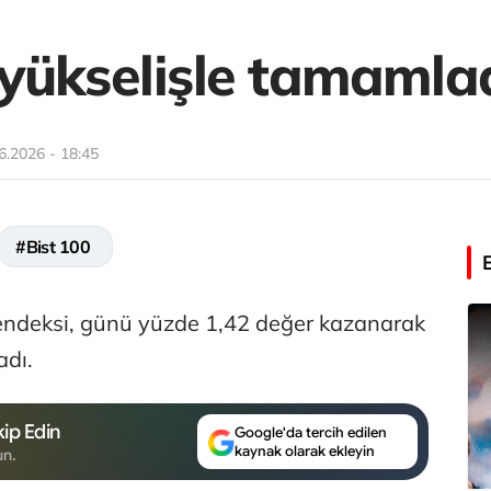
yükselişle tamamla
6.2026 - 18:45
#Bist 100
endeksi, günü yüzde 1,42 değer kazanarak
dı.
ip Edin
Google'da tercih edilen
kaynak olarak ekleyin
un.