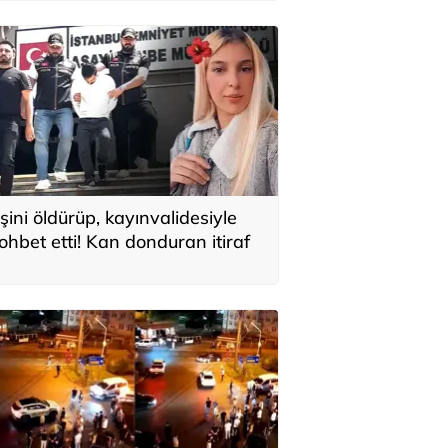
ok, dikkat edin'
şini öldürüp, kayınvalidesiyle
ohbet etti! Kan donduran itiraf