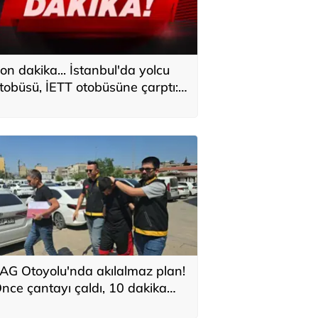
on dakika... İstanbul'da yolcu
tobüsü, İETT otobüsüne çarptı:
aralılar var
AG Otoyolu'nda akılalmaz plan!
nce çantayı çaldı, 10 dakika
onra kuzeni geldi: 'Burada hırsız