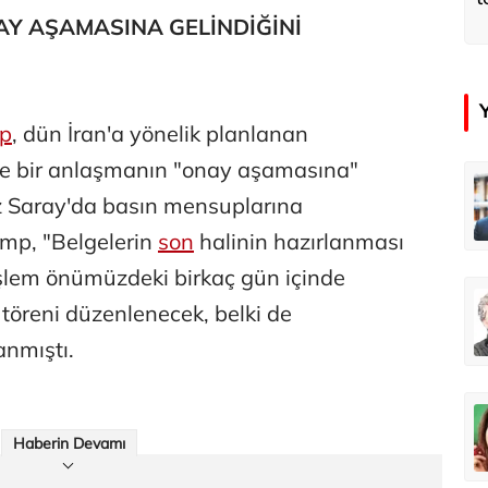
Y AŞAMASINA GELİNDİĞİNİ
p
, dün İran'a yönelik planlanan
ni ve bir anlaşmanın "onay aşamasına"
ra
Özay Şendir
az Saray'da basın mensuplarına
Adaletin önünde 33 yıllık karanlık
Abartının Türkiye’ye zarar veren hali...
mp, "Belgelerin
son
halinin hazırlanması
işlem önümüzdeki birkaç gün içinde
an
Didem Özel Tümer
öreni düzenlenecek, belki de
Açık havada oyun uyku kadar gerekli
Geçmişi koruyarak geleceği inşa etmek: 60 bin kişi evinde! Karabağ’a büyük dönüş
anmıştı.
çer
Abbas Güçlü
Dünya Sağlık Örgütü yaşlı İzmir’i izliyor
Özel mi devlet mi?
Haberin Devamı