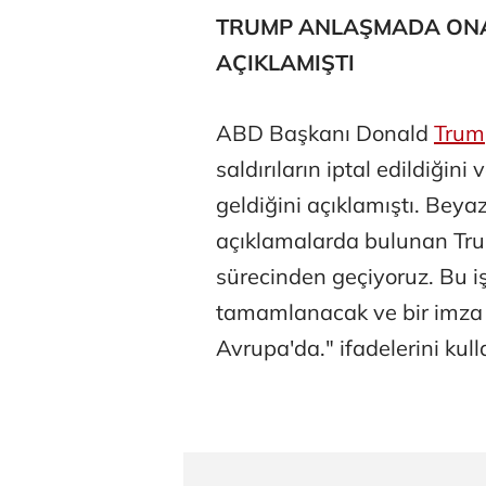
TRUMP ANLAŞMADA ONA
AÇIKLAMIŞTI
ABD Başkanı Donald
Trum
saldırıların iptal edildiği
Belma Akçu
geldiğini açıklamıştı. Bey
açıklamalarda bulunan Tru
sürecinden geçiyoruz. Bu 
Zeynep İşm
tamamlanacak ve bir imza t
Avrupa'da." ifadelerini kull
Osman Gen