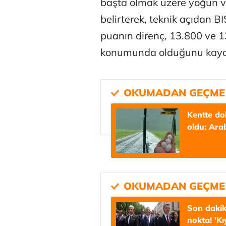
başta olmak üzere yoğun ve
belirterek, teknik açıdan 
puanın direnç, 13.800 ve 1
konumunda olduğunu kayde
Kentte do
oldu: Arab
Son dakika
nokta! '