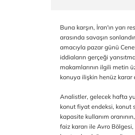
Prof. Dr. Ba
Buna karşın, İran'ın yarı r
arasında savaşın sonlandı
amacıyla pazar günü Cene
iddiaların gerçeği yansıtmad
makamlarının ilgili metin 
konuya ilişkin henüz karar
Analistler, gelecek hafta y
konut fiyat endeksi, konut 
kapasite kullanım oranının
faiz kararı ile Avro Bölgesi