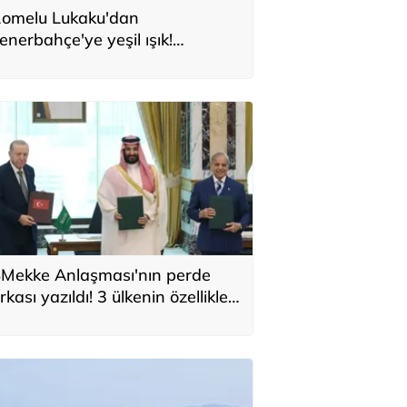
omelu Lukaku'dan
enerbahçe'ye yeşil ışık!
onservis bedeli belli oldu
Mekke Anlaşması'nın perde
rkası yazıldı! 3 ülkenin özellikleri
ek tek sıralandı: 'Türkiye için yeni
ırsat'