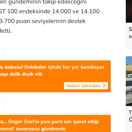
ri gündeminin takip edileceğini
BIST 100 endeksinde 14.000 ve 14.100
3.700 puan seviyelerinin destek
S
tti.
o
Y
lu kabusu! Dakikalar içinde her yer bembeyaz
ayı delik deşik etti
Haberi Görüntüle
T
Ö
... Özgür Özel'in yeni parti için işaret ettiği
s
Kıyamet' senaryosu gündemde