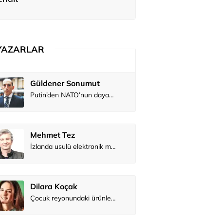
YAZARLAR
Güldener Sonumut
Belma Akç
Putin’den NATO’nun dayanışmasını sınama girişimi?
Mehmet Tez
Zeynep İş
İzlanda usulü elektronik müzik
Dilara Koçak
Osman Ge
Çocuk reyonundaki ürünler gerçekte ne kadar sağlıklı?