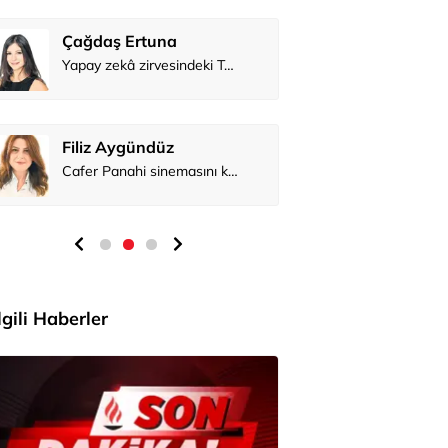
Çağdaş Ertuna
Prof. Dr. B
Yapay zekâ zirvesindeki Türk
Filiz Aygündüz
Cafer Panahi sinemasını konuşturmaya devam ediyor
İlgili Haberler