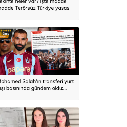
eklifte neler var? İşte madde
adde Terörsüz Türkiye yasası
ohamed Salah'ın transferi yurt
ışı basınında gündem oldu:
ürkiye'de kahraman gibi
arşılandı