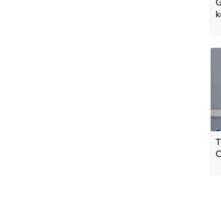
G
k
T
C
Y
d