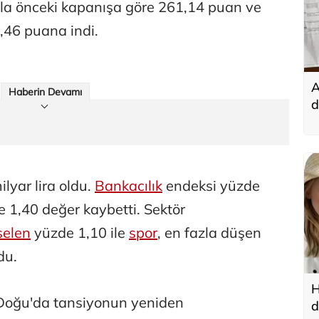
ıyla önceki kapanışa göre 261,14 puan ve
,46 puana indi.
A
Haberin Devamı
d
t
lyar lira oldu.
Bankacılık
endeksi yüzde
 1,40 değer kaybetti. Sektör
selen
yüzde 1,10 ile
spor
, en fazla düşen
du.
H
 Doğu'da tansiyonun yeniden
d