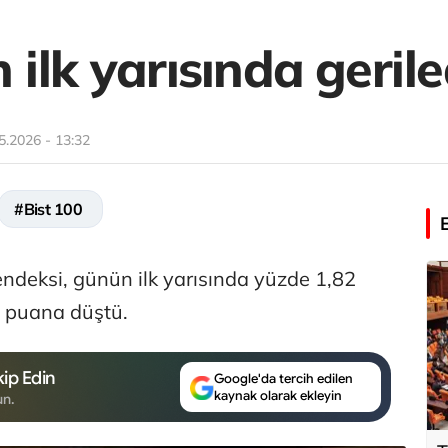
ilk yarısında gerile
5.2026 - 13:32
#Bist 100
ndeksi, günün ilk yarısında yüzde 1,82
 puana düştü.
ip Edin
Google'da tercih edilen
kaynak olarak ekleyin
un.