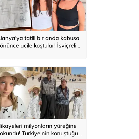
lanya'ya tatili bir anda kabusa
önünce acile koştular! İsviçreli
uristlere 71 bin TL'lik serum şoku
ikayeleri milyonların yüreğine
okundu! Türkiye'nin konuştuğu