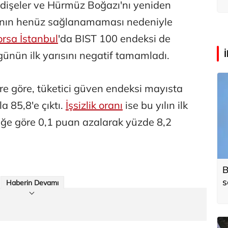
a
endişeler ve Hürmüz Boğazı'nı yeniden
manın henüz sağlanamaması nedeniyle
rsa İstanbul
'da BIST 100 endeksi de
günün ilk yarısını negatif tamamladı.
ere göre, tüketici güven endeksi mayısta
a 85,8'e çıktı.
İşsizlik oranı
ise bu yılın ilk
eğe göre 0,1 puan azalarak yüzde 8,2
B
s
Haberin Devamı
o