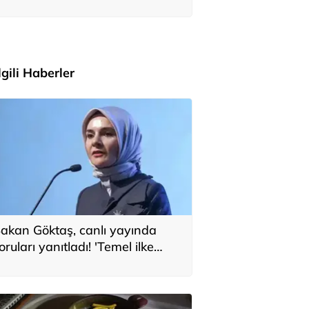
ile Anıtkabir'i ziyaret etti
İlgili Haberler
akan Göktaş, canlı yayında
oruları yanıtladı! 'Temel ilke
larak yasada gözetildi'