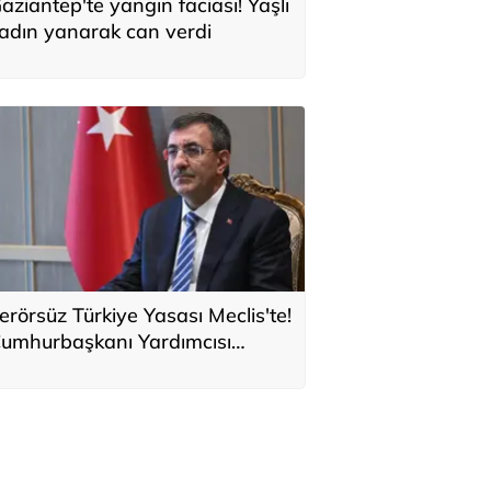
aziantep'te yangın faciası! Yaşlı
adın yanarak can verdi
erörsüz Türkiye Yasası Meclis'te!
umhurbaşkanı Yardımcısı
ılmaz: Tuzakları boşa çıkarmaya
evam edeceğiz