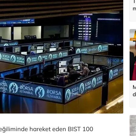
T
m
M
d
T
k
 eğiliminde hareket eden BIST 100