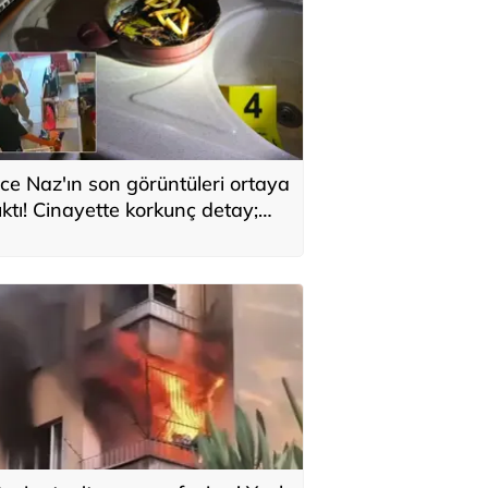
ce Naz'ın son görüntüleri ortaya
ıktı! Cinayette korkunç detay;
aç telleri tencerede bulundu