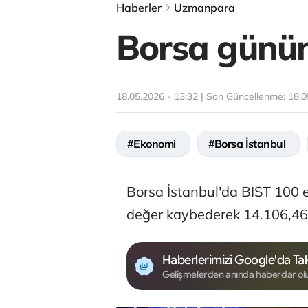
Haberler
Uzmanpara
Borsa günün 
18.05.2026 - 13:32 | Son Güncellenme:
18.0
#Ekonomi
#Borsa İstanbul
Borsa İstanbul'da BIST 100 e
değer kaybederek 14.106,46
Haberlerimizi Google'da Tak
Gelişmelerden anında haberdar ol