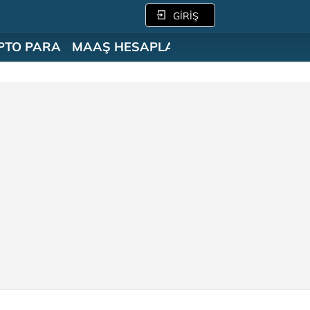
GİRİŞ
PTO PARA
MAAŞ HESAPLAMA
SÖZLÜK