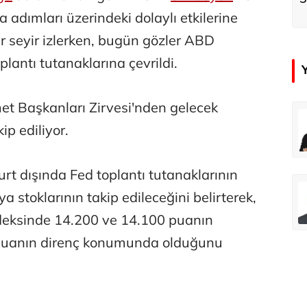
k
a adımları üzerindeki dolaylı etkilerine
bir seyir izlerken, bugün gözler ABD
lantı tutanaklarına çevrildi.
t Başkanları Zirvesi'nden gelecek
çer
Tunca Bengin
ip ediliyor.
Futbol Federasyonu İzmirspor’u dinler mi?
MİT’den CIA’ye de mesaj...
urt dışında Fed toplantı tutanaklarının
ahmut Özer
Hakkı Öcal
a stoklarının takip edileceğini belirterek,
İnsan-ı Kâmilden Erdemli Şehre: İslam Düşüncesinde Adalet-II
Amerika Avrupa’yı geri kazanabilir mi?
deksinde 14.200 ve 14.100 puanın
 puanın direnç konumunda olduğunu
Ali Eyüboğlu
Aşk yok, ama suç itirafı var!