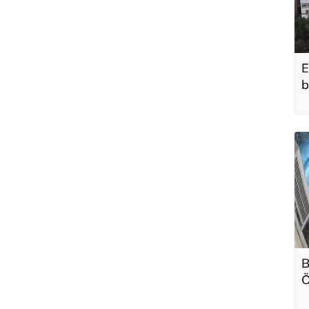
E
b
B
Ö
a