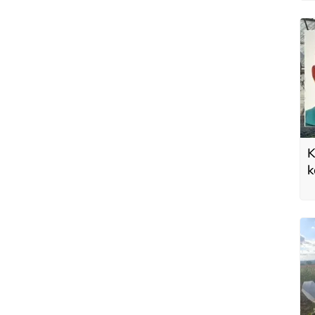
K
k
E
b