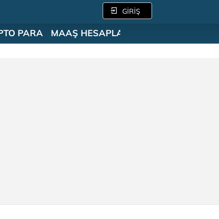
GİRİŞ
PTO PARA
MAAŞ HESAPLAMA
SÖZLÜK