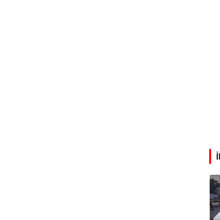
Eren Aka
‘Google fişi çekerse satış biter!’
Çağdaş Ertuna
Guggenheim Abu Dhabi şehri nasıl değiştirecek?