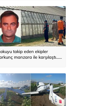
okuyu takip eden ekipler
orkunç manzara ile karşılaştı...
vinin yanındaki serada ölü
ulundu!