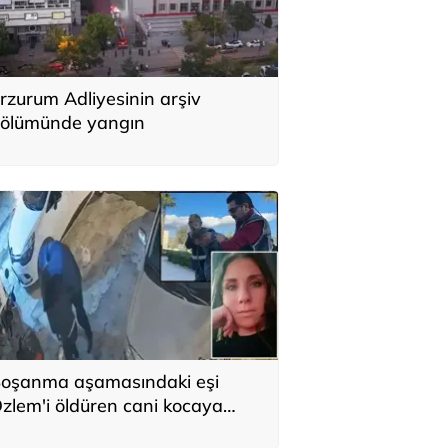
rzurum Adliyesinin arşiv
ölümünde yangın
oşanma aşamasındaki eşi
zlem'i öldüren cani kocaya
ğırlaştırılmış müebbet