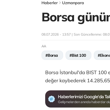
Haberler
Uzmanpara
Borsa günün 
08.07.2026 - 13:57 | Son Güncellenme:
08.0
AA
#Borsa
#Bist 100
#Ekon
Borsa İstanbul'da BIST 100 e
değer kaybederek 14.285,65 
Haberlerimizi Google'da Tak
Gelişmelerden anında haberdar ol