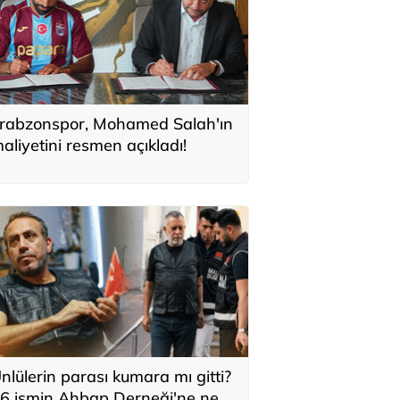
rabzonspor, Mohamed Salah'ın
aliyetini resmen açıkladı!
nlülerin parası kumara mı gitti?
6 ismin Ahbap Derneği'ne ne