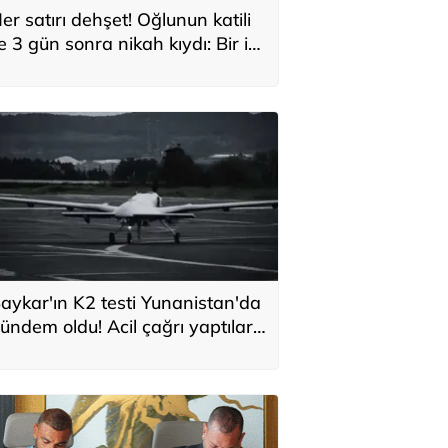
er satırı dehşet! Oğlunun katili
le 3 gün sonra nikah kıydı: Bir iki
ane vurdum, bayıldı
aykar'ın K2 testi Yunanistan'da
ündem oldu! Acil çağrı yaptılar...
Topraklarımızdaki hedeflere
laşabilir'