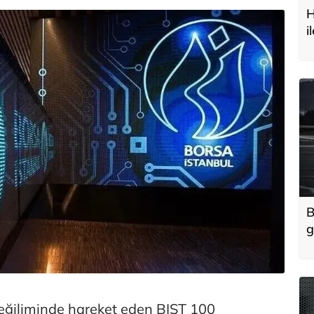
H
i
t
B
g
'
u
 eğiliminde hareket eden BIST 100