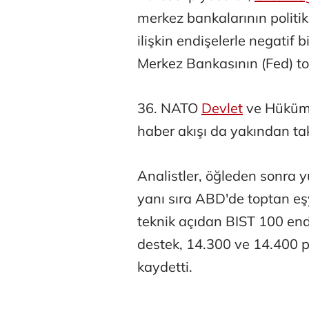
merkez bankalarının politik
ilişkin endişelerle negatif 
Merkez Bankasının (Fed) top
36.⁠ ⁠NATO
Devlet
ve Hüküme
Osman Gen
haber akışı da yakından tak
Analistler, öğleden sonra y
Prof. Dr. M
yanı sıra ABD'de toptan eşy
teknik açıdan BIST 100 en
destek, 14.300 ve 14.400
kaydetti.