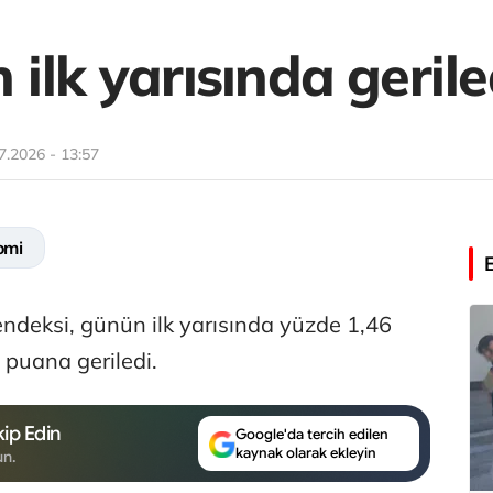
ilk yarısında gerile
7.2026 - 13:57
omi
ndeksi, günün ilk yarısında yüzde 1,46
puana geriledi.
ip Edin
Google'da tercih edilen
kaynak olarak ekleyin
un.