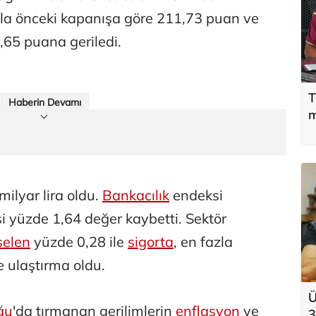
ıyla önceki kapanışa göre 211,73 puan ve
65 puana geriledi.
T
Haberin Devamı
m
ilyar lira oldu.
Bankacılık
endeksi
i yüzde 1,64 değer kaybetti. Sektör
selen
yüzde 0,28 ile
sigorta
, en fazla
e ulaştırma oldu.
Ü
ğu
'da tırmanan gerilimlerin
enflasyon
ve
3