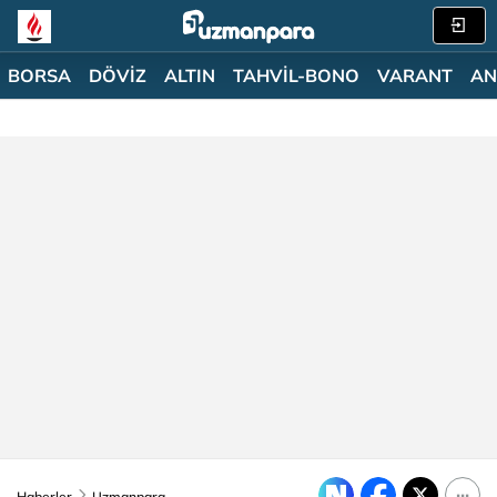
BORSA
DÖVİZ
ALTIN
TAHVİL-BONO
VARANT
AN
Haberler
Uzmanpara