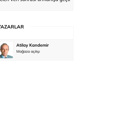
YAZARLAR
Atilay Kandemir
Özay Şendi
Mağaza açılışı
Abbas Güç
Zafer Şahi