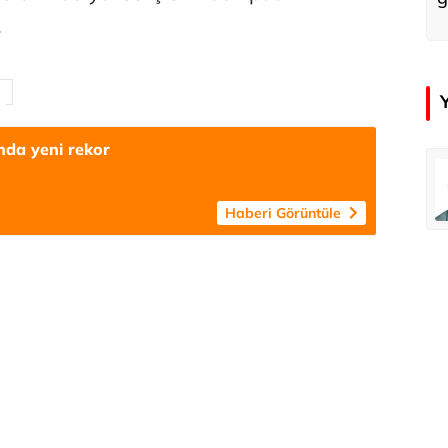
.
nda yeni rekor
emir
Özay Şendir
Türkiye’nin görünmez başarısı…
Haberi Görüntüle
Abbas Güçlü
Tercih ve kayıt sıkıntılı geçiyor
Zafer Şahin
Faili meçhul cinayetler ülkesine veda