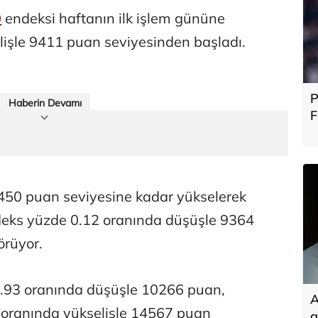
0
endeksi haftanın ilk işlem gününe
lişle 9411 puan seviyesinden başladı.
P
Haberin Devamı
F
b
50 puan seviyesine kadar yükselerek
endeks yüzde 0.12 oranında düşüşle 9364
örüyor.
1.93 oranında düşüşle 10266 puan,
A
 oranında yükselişle 14567 puan
g