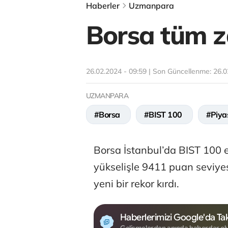
Haberler
Uzmanpara
Borsa tüm z
26.02.2024 - 09:59 | Son Güncellenme:
26.0
UZMANPARA
#Borsa
#BIST 100
#Piya
Borsa İstanbul’da BIST 100 
yükselişle 9411 puan seviye
yeni bir rekor kırdı.
Haberlerimizi Google'da Tak
Gelişmelerden anında haberdar ol