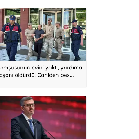
omşusunun evini yaktı, yardıma
oşanı öldürdü! Caniden pes
edirten sözler: Keşke onu geri
etirebilsem