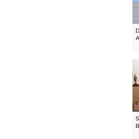
D
A
m
y
S
B