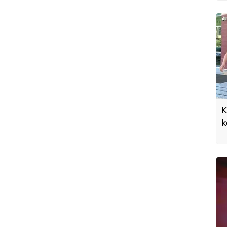
K
k
d
g