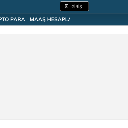
GİRİŞ
PTO PARA
MAAŞ HESAPLAMA
SÖZLÜK