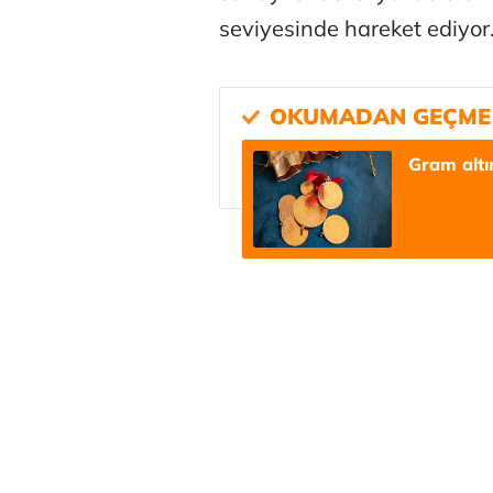
seviyesinde hareket ediyor
Gram altı
Atilay Kand
Mağaza açılışı