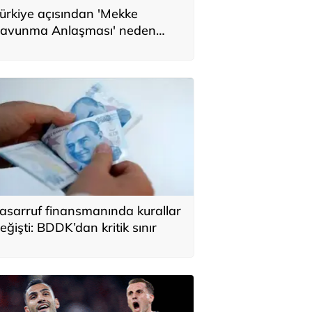
ürkiye açısından 'Mekke
avunma Anlaşması' neden
nemli? Üç ülkenin birbirini
amamlayan tarafı
asarruf finansmanında kurallar
eğişti: BDDK’dan kritik sınır