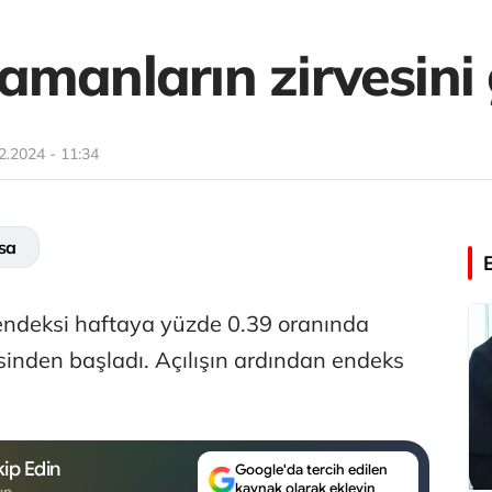
amanların zirvesini
2.2024 - 11:34
sa
endeksi haftaya yüzde 0.39 oranında
sinden başladı. Açılışın ardından endeks
ip Edin
Google'da tercih edilen
kaynak olarak ekleyin
un.