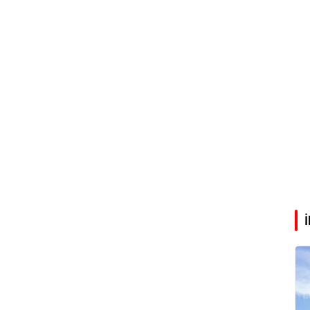
Abdullah Karakuş
O dağlarda ne düşünmüştüm?
Mehmet Tez
O meşhur yeşilden eser yok şimdi...