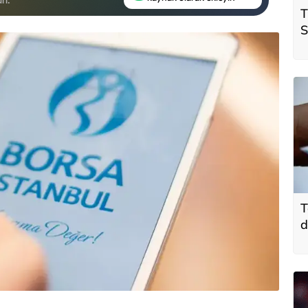
T
S
ö
t
T
d