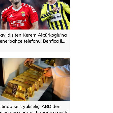
avlidis'ten Kerem Aktürkoğlu'na
enerbahçe telefonu! Benfica ile
onservis pazarlığı
ltında sert yükseliş! ABD'den
elen veri sonrası tırmanışa geçti