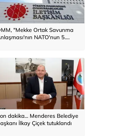
MM, "Mekke Ortak Savunma
nlaşması'nın NATO'nun 5.
addesiyle çeliştiği" iddiasını
alanladı
on dakika... Menderes Belediye
aşkanı İlkay Çiçek tutuklandı