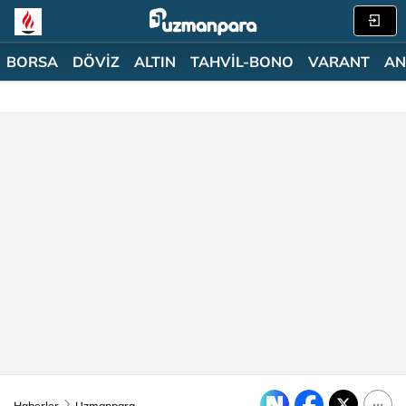
BORSA
DÖVİZ
ALTIN
TAHVİL-BONO
VARANT
AN
Haberler
Uzmanpara