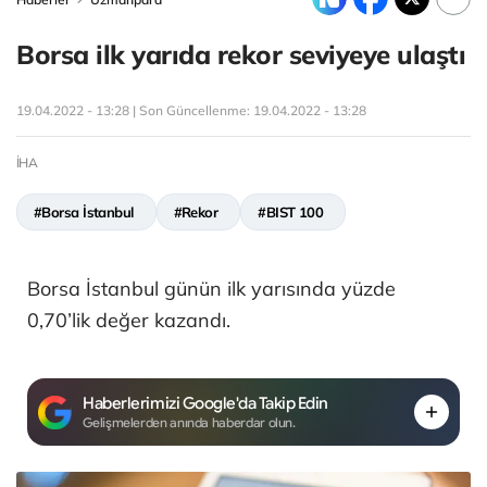
Borsa ilk yarıda rekor seviyeye ulaştı
19.04.2022 - 13:28 | Son Güncellenme:
19.04.2022 - 13:28
İHA
#Borsa İstanbul
#Rekor
#BIST 100
Borsa İstanbul günün ilk yarısında yüzde
0,70’lik değer kazandı.
Haberlerimizi Google'da Takip Edin
Gelişmelerden anında haberdar olun.