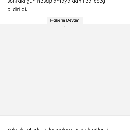
sonraki gün hesaplamaya dahil edileceği
bildirildi.
Haberin Devamı
Yüksek tutarlı sözleşmelere ilişkin limitler de