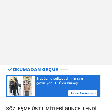
Erdoğan'a suikast timinin sırrı
çözülüyor! FETÖ'cü Burkay
Karatepe'nin itirafı ekipleri harekete
geçirdi
Haberi Görüntüle
SÖZLEŞME ÜST LİMİTLERİ GÜNCELLENDİ