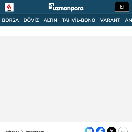
BORSA
DÖVİZ
ALTIN
TAHVİL-BONO
VARANT
AN
Haberler
Uzmanpara