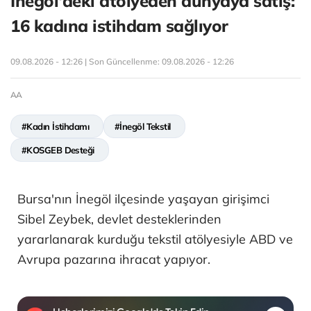
İnegöl'deki atölyeden dünyaya satış:
16 kadına istihdam sağlıyor
09.08.2026 - 12:26 | Son Güncellenme:
09.08.2026 - 12:26
AA
#Kadın İstihdamı
#İnegöl Tekstil
#KOSGEB Desteği
Bursa'nın İnegöl ilçesinde yaşayan girişimci
Sibel Zeybek, devlet desteklerinden
yararlanarak kurduğu tekstil atölyesiyle ABD ve
Avrupa pazarına ihracat yapıyor.