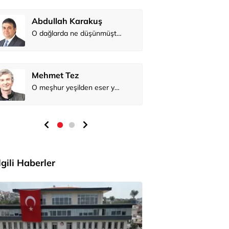
Abdullah 
Mehmet Te
İlgili Haberler