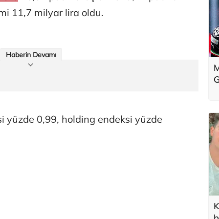
i 11,7 milyar lira oldu.
Haberin Devamı
M
G
si yüzde 0,99, holding endeksi yüzde
K
b