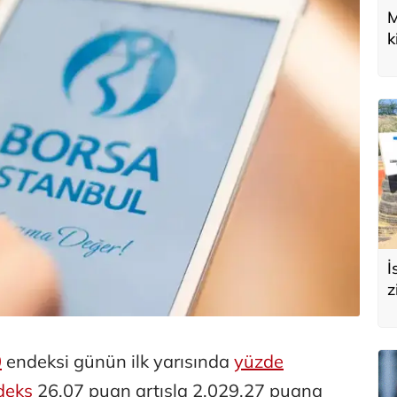
M
k
U
d
İ
z
e
s
0
endeksi günün ilk yarısında
yüzde
deks
26,07 puan artışla 2.029,27 puana