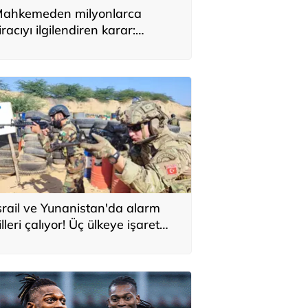
ahkemeden milyonlarca
iracıyı ilgilendiren karar:
YAP’taki tek hareket her şeyi
eğiştirdi
srail ve Yunanistan'da alarm
illeri çalıyor! Üç ülkeye işaret
ttiler: 'Türkiye'den yeni
avunma ekseni, ölümcül ittifak'