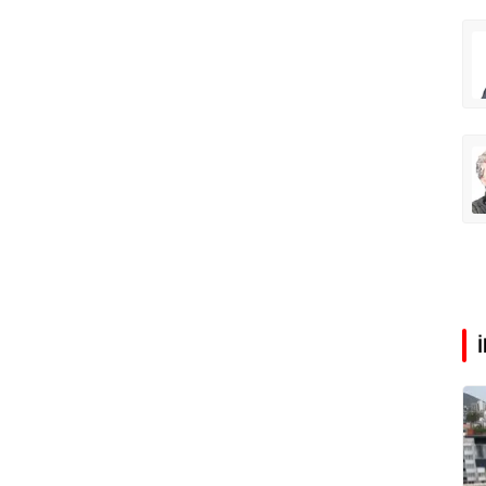
Abdullah Karakuş
O dağlarda ne düşünmüştüm?
Mehmet Tez
O meşhur yeşilden eser yok şimdi...