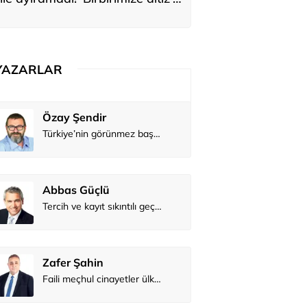
ediler: 'En büyük hayalimiz bu'
YAZARLAR
Atilay Kandemir
Özay Şendi
Mağaza açılışı
Abbas Güç
Zafer Şahi