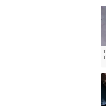
h
T
T
h