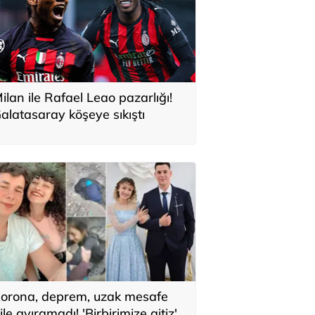
ilan ile Rafael Leao pazarlığı!
alatasaray köşeye sıkıştı
orona, deprem, uzak mesafe
ile ayıramadı! 'Birbirimize aitiz'