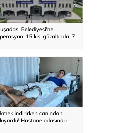
uşadası Belediyesi'ne
perasyon: 15 kişi gözaltında, 7
üpheli aranıyor
kmek indirirken canından
luyordu! Hastane odasında
nlattı: 'Üstümden geçti, frene