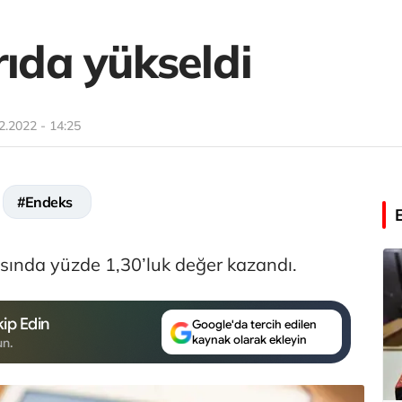
rıda yükseldi
2.2022 - 14:25
#Endeks
ısında yüzde 1,30’luk değer kazandı.
ip Edin
Google'da tercih edilen
kaynak olarak ekleyin
un.