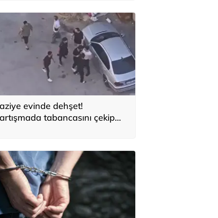
iç basmadı'
aziye evinde dehşet!
artışmada tabancasını çekip
usumetlilerini kovaladı