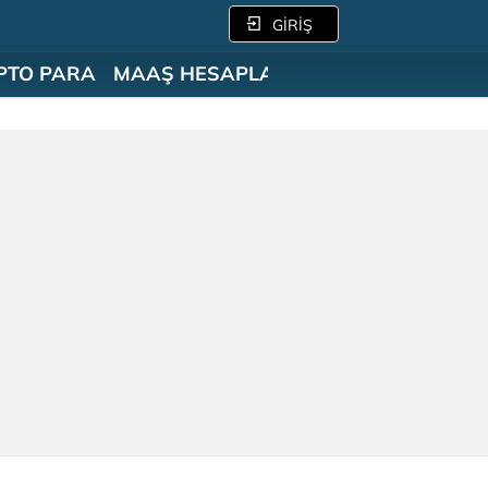
GİRİŞ
PTO PARA
MAAŞ HESAPLAMA
SÖZLÜK