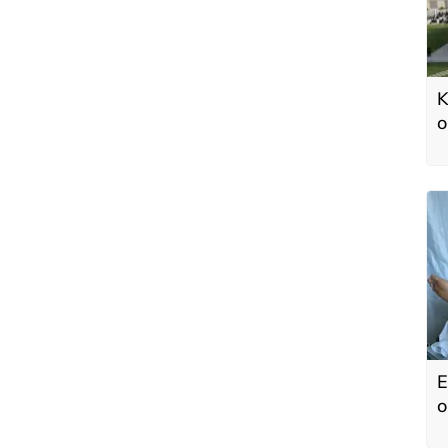
K
o
ş
E
o
a