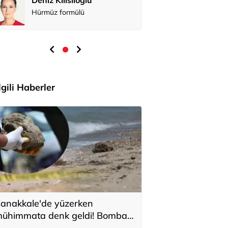
Hürmüz formülü
İlgili Haberler
anakkale'de yüzerken
ühimmata denk geldi! Bomba
mha ekipleri müdahale etti