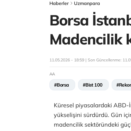
Haberler
Uzmanpara
Borsa İstanb
Madencilik k
11.05.2026 - 18:59 | Son Güncellenme:
11.0
AA
#Borsa
#Bist 100
#Rekor
Küresel piyasalardaki ABD-İ
yükselişini sürdürdü. Gün iç
madencilik sektöründeki güçl