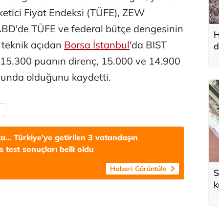
etici Fiyat Endeksi (TÜFE), ZEW
BD'de TÜFE ve federal bütçe dengesinin
H
, teknik açıdan
Borsa İstanbul
'da BIST
d
15.300 puanın direnç, 15.000 ve 14.900
munda olduğunu kaydetti.
... Türkiye’ye getirilen 3 vatandaşın
 test sonuçları belli oldu
Haberi Görüntüle
S
k
e