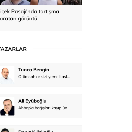
içek Pasajı'nda tartışma
aratan görüntü
YAZARLAR
Tunca Bengin
O timsahlar sizi yemeli aslında!...
Ali Eyüboğlu
Ahbap’a bağışları kayıp ünlüler var
Deniz Kilislioğlu