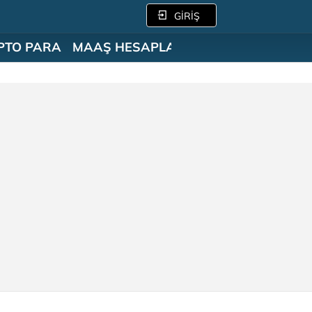
GİRİŞ
PTO PARA
MAAŞ HESAPLAMA
SÖZLÜK