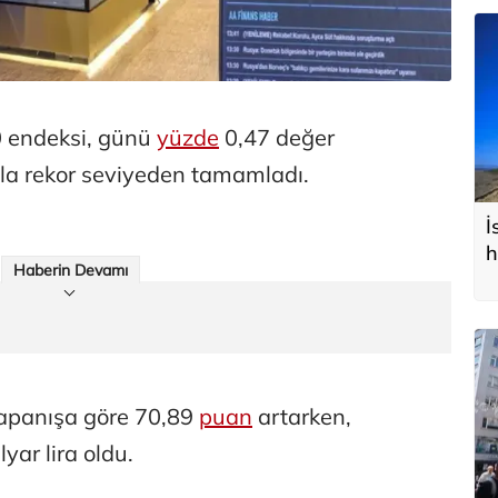
0 endeksi, günü
yüzde
0,47 değer
la rekor seviyeden tamamladı.
İ
h
Haberin Devamı
kapanışa göre 70,89
puan
artarken,
yar lira oldu.