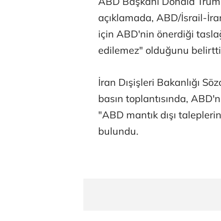
ABD Başkanı Donald Trump
Hürmüz formü
açıklamada, ABD/İsrail-İran
için ABD'nin önerdiği taslağ
edilemez" olduğunu belirtti
İran Dışişleri Bakanlığı Sö
basın toplantısında, ABD'ni
"ABD mantık dışı talepleri
bulundu.