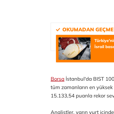
Türkiye'n
İsrail bas
Borsa
İstanbul'da BIST 100
tüm zamanların en yüksek s
15.133,54 puanla rekor sev
Analistler, yarın yurt içind