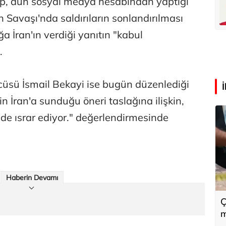
, dün sosyal medya hesabından yaptığı
lü
Hürmüz formülü
 Savaşı'nda saldırıların sonlandırılması
a İran'ın verdiği yanıtın "kabul
.
zcüsü İsmail Bekayi ise bugün düzenlediği
n İran'a sunduğu öneri taslağına ilişkin,
nde ısrar ediyor." değerlendirmesinde
Haberin Devamı
Ç
m
i