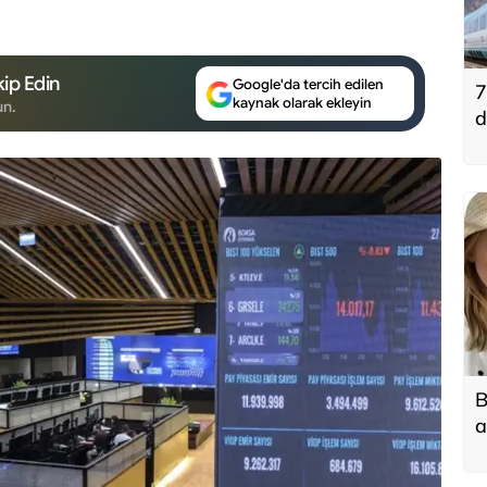
ip Edin
Google'da tercih edilen
7
kaynak olarak ekleyin
un.
d
B
a