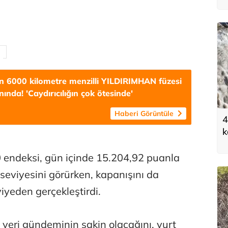
in 6000 kilometre menzilli YILDIRIMHAN füzesi
ınında! 'Caydırıcılığın çok ötesinde'
Haberi Görüntüle
4
k
h
 endeksi, gün içinde 15.204,92 puanla
eviyesini görürken, kapanışını da
iyeden gerçekleştirdi.
e veri gündeminin sakin olacağını, yurt