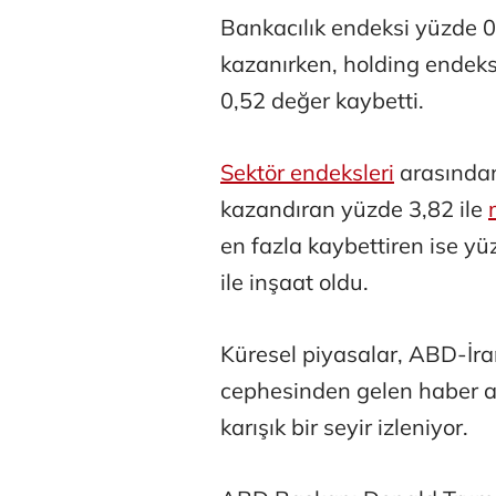
Bankacılık endeksi yüzde 
kazanırken, holding endek
0,52 değer kaybetti.
Sektör endeksleri
arasından
kazandıran yüzde 3,82 ile
en fazla kaybettiren ise yü
Tunca Beng
ile inşaat oldu.
Küresel piyasalar, ABD-İr
Ali Eyüboğl
cephesinden gelen haber a
karışık bir seyir izleniyor.
Deniz Kilisli