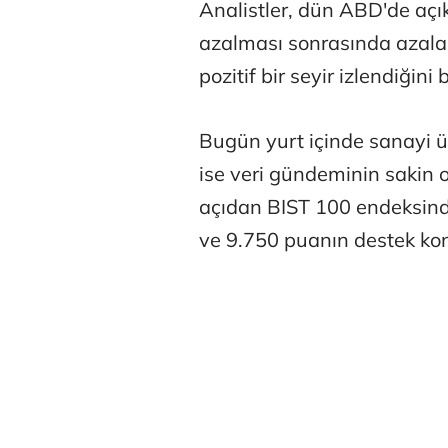
Analistler, dün ABD'de açı
azalması sonrasında azalan
pozitif bir seyir izlendiğini b
Bugün yurt içinde sanayi ür
Belma Akçu
ise veri gündeminin sakin ol
açıdan BIST 100 endeksind
ve 9.750 puanın destek k
Zeynep İşm
Osman Gen