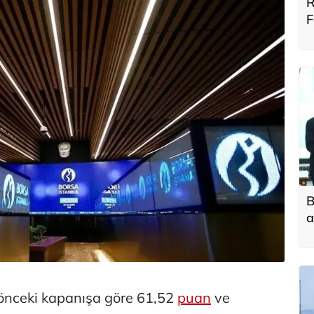
R
F
B
B
a
t
f
 önceki kapanışa göre 61,52
puan
ve