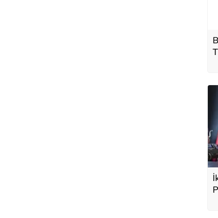
B
T
İ
P