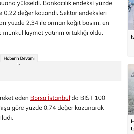
puana yükseldi. Bankacılık endeksi yüzde
e 0,22 değer kazandı. Sektör endeksleri
an yüzde 2,34 ile orman kağıt basım, en
e menkul kıymet yatırım ortaklığı oldu.
İ
Haberin Devamı
areket eden
Borsa İstanbul
'da BIST 100
nışa göre yüzde 0,74 değer kazanarak
ladı.
H
t