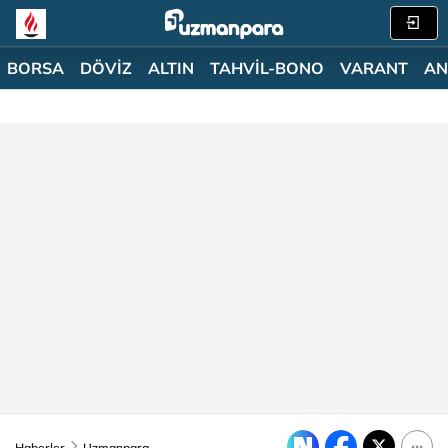
BORSA
DÖVİZ
ALTIN
TAHVİL-BONO
VARANT
AN
Haberler
Uzmanpara