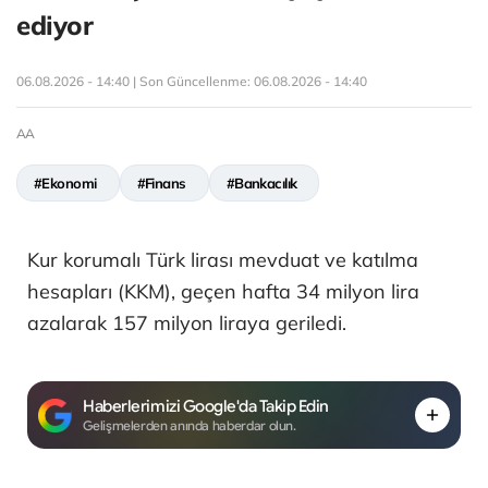
ediyor
06.08.2026 - 14:40 | Son Güncellenme:
06.08.2026 - 14:40
AA
#Ekonomi
#Finans
#Bankacılık
Kur korumalı Türk lirası mevduat ve katılma
hesapları (KKM), geçen hafta 34 milyon lira
azalarak 157 milyon liraya geriledi.
Haberlerimizi Google'da Takip Edin
Gelişmelerden anında haberdar olun.