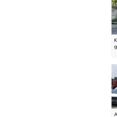
K
g
A