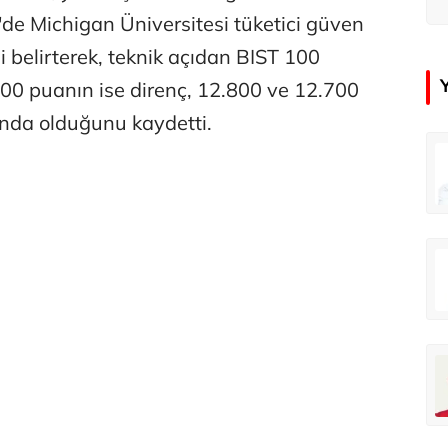
de Michigan Üniversitesi tüketici güven
i belirterek, teknik açıdan BIST 100
00 puanın ise direnç, 12.800 ve 12.700
nda olduğunu kaydetti.
in
Tunca Bengin
O timsahlar sizi yemeli aslında!...
O timsahlar sizi yemeli aslında!...
u
Ali Eyüboğlu
Ahbap’a bağışları kayıp ünlüler var
Ahbap’a bağışları kayıp ünlüler var
oğlu
Deniz Kilislioğlu
lü
Hürmüz formülü