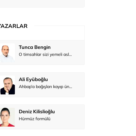
YAZARLAR
Tunca Bengin
O timsahlar sizi yemeli aslında!...
Ali Eyüboğlu
Ahbap’a bağışları kayıp ünlüler var
Deniz Kilislioğlu
Hürmüz formülü