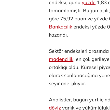
endeksi, günü
yüzde
1,83 
tamamlamıştı. Bugün açılı
göre 75,92 puan ve yüzde 0
Bankacılık
endeksi yüzde 0
kazandı.
Sektör endeksleri arasında
madencilik
, en çok geriley
ortaklığı oldu. Küresel piy
olarak sonlanacağına yöneli
seyir öne çıkıyor.
Analistler, bugün yurt için
döviz
varlık ve yükümlülükle