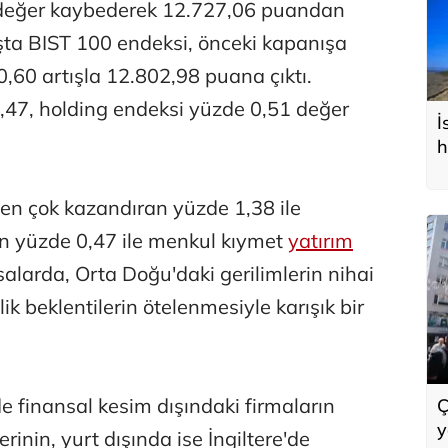
değer kaybederek 12.727,06 puandan
şta BIST 100 endeksi, önceki kapanışa
,60 artışla 12.802,98 puana çıktı.
,47, holding endeksi yüzde 0,51 değer
İ
h
 en çok kazandıran yüzde 1,38 ile
en yüzde 0,47 ile menkul kıymet
yatırım
asalarda, Orta Doğu'daki gerilimlerin nihai
k beklentilerin ötelenmesiyle karışık bir
de finansal kesim dışındaki firmaların
Ç
y
rinin, yurt dışında ise İngiltere'de