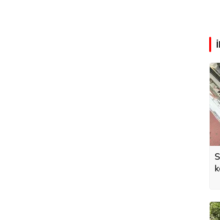
S
k
e