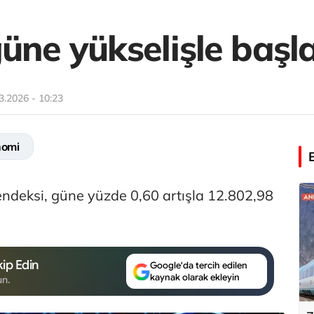
üne yükselişle başl
3.2026 - 10:23
nomi
endeksi, güne yüzde 0,60 artışla 12.802,98
ip Edin
Google'da tercih edilen
kaynak olarak ekleyin
un.