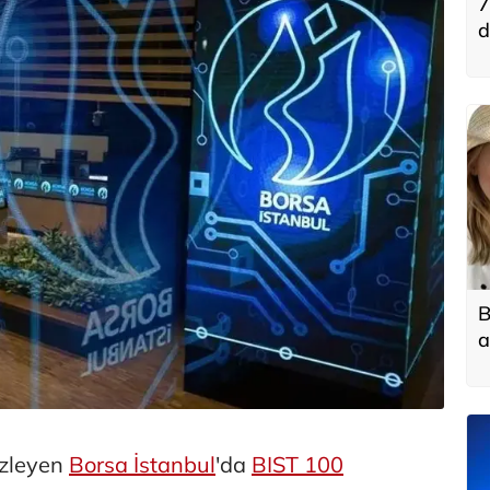
7
d
B
a
 izleyen
Borsa İstanbul
'da
BIST 100