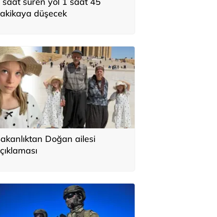
 saat süren yol 1 saat 45
akikaya düşecek
akanlıktan Doğan ailesi
çıklaması