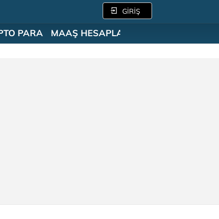
GİRİŞ
PTO PARA
MAAŞ HESAPLAMA
SÖZLÜK