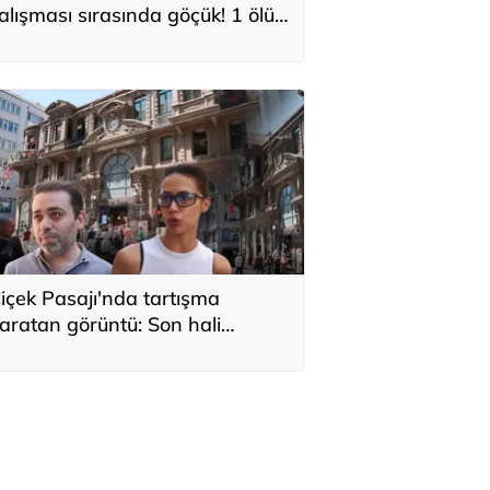
alışması sırasında göçük! 1 ölü,
 yaralı
içek Pasajı'nda tartışma
aratan görüntü: Son hali
erçekten üzücü