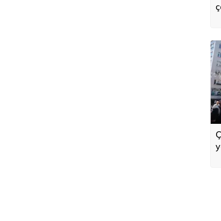
ç
1
Ç
y
g