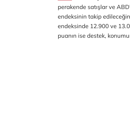
perakende satışlar ve ABD'
endeksinin takip edileceğin
endeksinde 12.900 ve 13.0
puanın ise destek, konumu
Tunca Beng
Ali Eyüboğl
Deniz Kilisli
Hürmüz formü