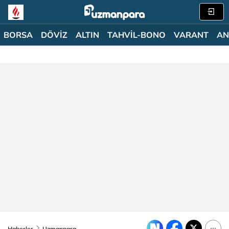
BORSA
DÖVİZ
ALTIN
TAHVİL-BONO
VARANT
AN
Haberler
Uzmanpara