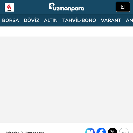
BORSA
DÖVİZ
ALTIN
TAHVİL-BONO
VARANT
AN
Haberler
Uzmanpara