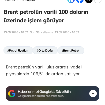
Brent petrolün varili 100 doların
üzerinde işlem görüyor
13.05.2026 - 10:52 | Son Güncellenme:
13.05.2026 - 10:52
#Petrol Fiyatları
#Orta Doğu
#Brent Petrol
Brent petrolün varili, uluslararası vadeli
piyasalarda 106,51 dolardan satılıyor.
Haberlerimizi Google'da Takip Edin
Gelişmelerden anında haberdar olun.