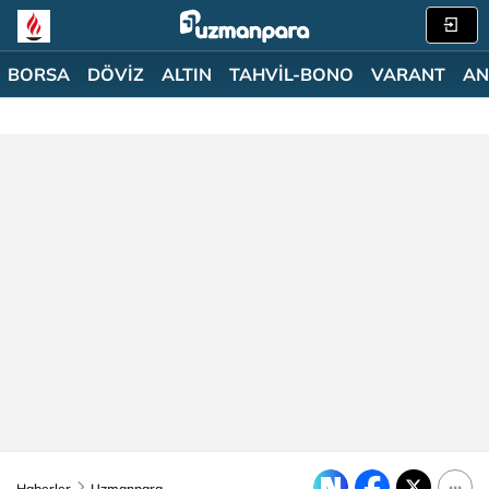
BORSA
DÖVİZ
ALTIN
TAHVİL-BONO
VARANT
AN
Haberler
Uzmanpara