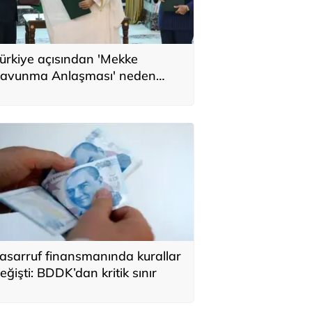
ürkiye açısından 'Mekke
avunma Anlaşması' neden
nemli? Üç ülkenin birbirini
amamlayan tarafı
asarruf finansmanında kurallar
eğişti: BDDK’dan kritik sınır