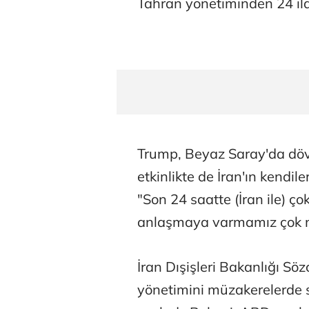
Tahran yönetiminden 24 ila 
Trump, Beyaz Saray'da dövü
etkinlikte de İran'ın kendile
"Son 24 saatte (İran ile) ço
anlaşmaya varmamız çok mu
İran Dışişleri Bakanlığı S
yönetimini müzakerelerde 