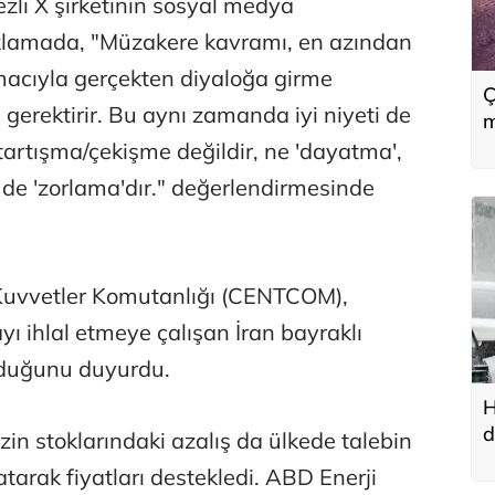
zli X şirketinin sosyal medya
klamada, "Müzakere kavramı, en azından
acıyla gerçekten diyaloğa girme
Ç
gerektirir. Bu aynı zamanda iyi niyeti de
m
 tartışma/çekişme değildir, ne 'dayatma',
e de 'zorlama'dır." değerlendirmesinde
uvvetler Komutanlığı (CENTCOM),
 ihlal etmeye çalışan İran bayraklı
lduğunu duyurdu.
H
d
in stoklarındaki azalış da ülkede talebin
u
atarak fiyatları destekledi. ABD Enerji