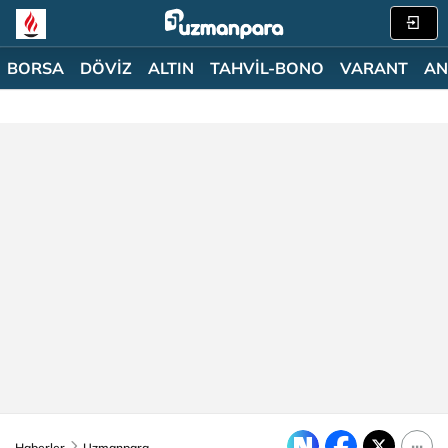
BORSA
DÖVİZ
ALTIN
TAHVİL-BONO
VARANT
AN
Haberler
Uzmanpara