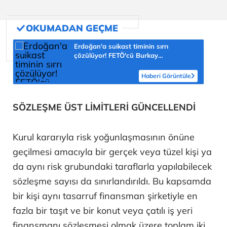
Erdoğan'a suikast timinin sırrı
çözülüyor! FETÖ'cü Burkay
Karatepe'nin itirafı ekipleri harekete
geçirdi
Haberi Görüntüle
SÖZLEŞME ÜST LİMİTLERİ GÜNCELLENDİ
Kurul kararıyla risk yoğunlaşmasının önüne
geçilmesi amacıyla bir gerçek veya tüzel kişi ya
da aynı risk grubundaki taraflarla yapılabilecek
sözleşme sayısı da sınırlandırıldı. Bu kapsamda
bir kişi aynı tasarruf finansman şirketiyle en
fazla bir taşıt ve bir konut veya çatılı iş yeri
finansmanı sözleşmesi olmak üzere toplam iki