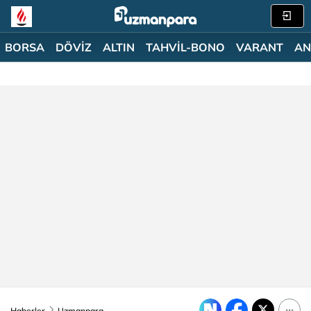
BORSA
DÖVİZ
ALTIN
TAHVİL-BONO
VARANT
AN
Haberler
Uzmanpara