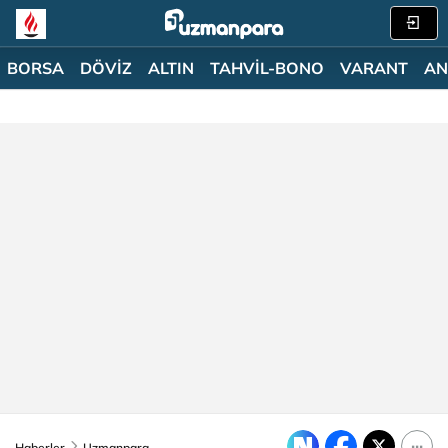
BORSA
DÖVİZ
ALTIN
TAHVİL-BONO
VARANT
AN
Haberler
Uzmanpara