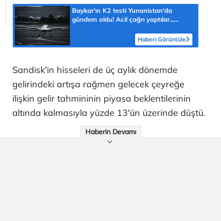
Baykar'ın K2 testi Yunanistan'da
gündem oldu! Acil çağrı yaptılar...
'Topraklarımızdaki hedeflere ulaşabilir'
Haberi Görüntüle
Sandisk'in hisseleri de üç aylık dönemde
gelirindeki artışa rağmen gelecek çeyreğe
ilişkin gelir tahmininin piyasa beklentilerinin
altında kalmasıyla yüzde 13'ün üzerinde düştü.
Haberin Devamı