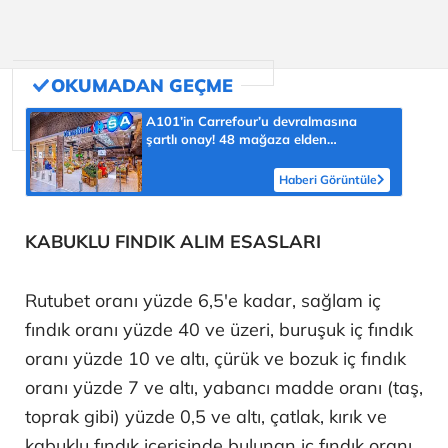
A101’in Carrefour’u devralmasına
şartlı onay! 48 mağaza elden
çıkarılacak
Haberi Görüntüle
KABUKLU FINDIK ALIM ESASLARI
Rutubet oranı yüzde 6,5'e kadar, sağlam iç
fındık oranı yüzde 40 ve üzeri, buruşuk iç fındık
oranı yüzde 10 ve altı, çürük ve bozuk iç fındık
oranı yüzde 7 ve altı, yabancı madde oranı (taş,
toprak gibi) yüzde 0,5 ve altı, çatlak, kırık ve
kabuklu fındık içerisinde bulunan iç fındık oranı