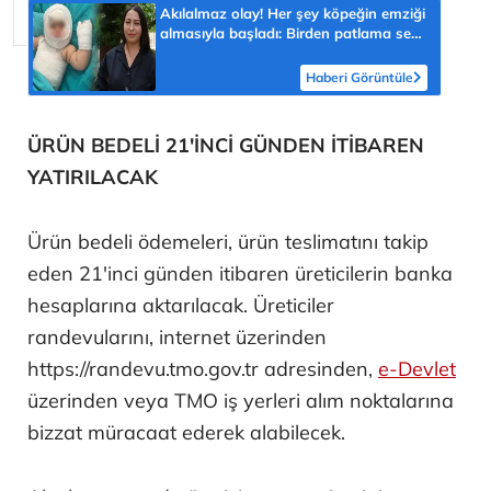
Akılalmaz olay! Her şey köpeğin emziği
almasıyla başladı: Birden patlama sesi
sonra çığlığını duyduk
Haberi Görüntüle
ÜRÜN BEDELİ 21'İNCİ GÜNDEN İTİBAREN
YATIRILACAK
Ürün bedeli ödemeleri, ürün teslimatını takip
eden 21'inci günden itibaren üreticilerin banka
hesaplarına aktarılacak. Üreticiler
randevularını, internet üzerinden
https://randevu.tmo.gov.tr adresinden,
e-Devlet
üzerinden veya TMO iş yerleri alım noktalarına
bizzat müracaat ederek alabilecek.