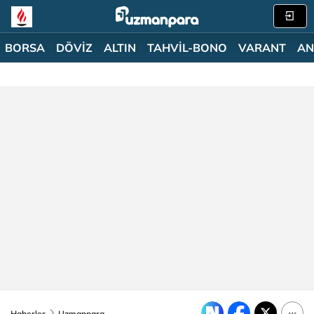
BORSA
DÖVİZ
ALTIN
TAHVİL-BONO
VARANT
AN
Haberler
Uzmanpara