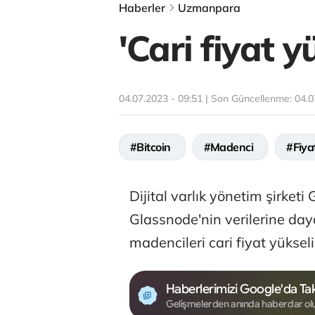
Haberler
Uzmanpara
'Cari fiyat yü
04.07.2023 - 09:51 | Son Güncellenme:
04.0
#Bitcoin
#Madenci
#Fiya
Dijital varlık yönetim şirketi
Glassnode'nin verilerine day
madencileri cari fiyat yükseliş
Haberlerimizi Google'da Tak
Gelişmelerden anında haberdar ol