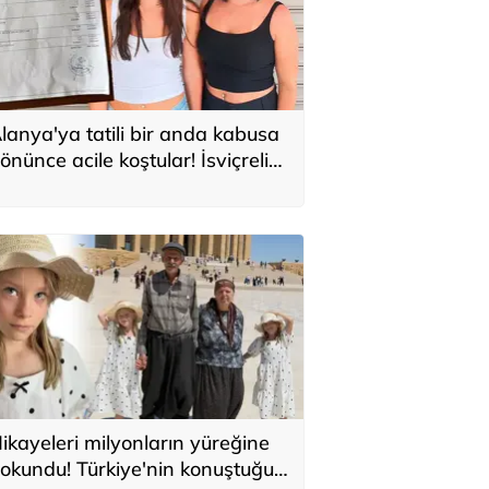
lanya'ya tatili bir anda kabusa
önünce acile koştular! İsviçreli
uristlere 71 bin TL'lik serum şoku
ikayeleri milyonların yüreğine
okundu! Türkiye'nin konuştuğu