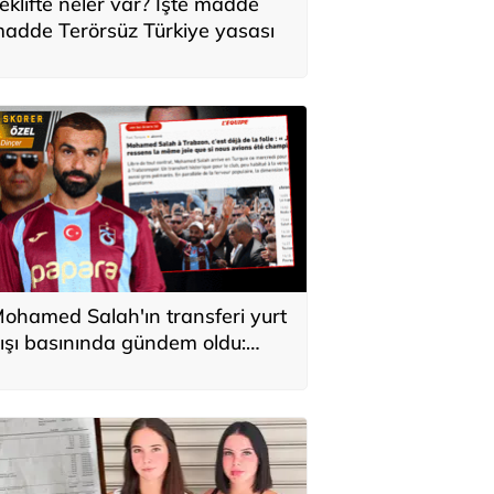
eklifte neler var? İşte madde
adde Terörsüz Türkiye yasası
ohamed Salah'ın transferi yurt
ışı basınında gündem oldu:
ürkiye'de kahraman gibi
arşılandı