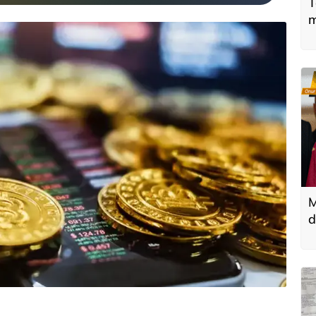
T
m
M
d
T
k