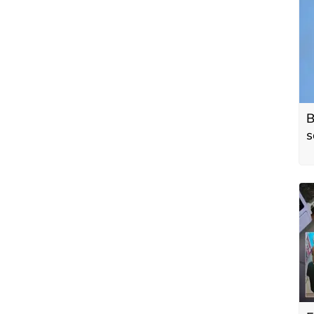
B
s
o