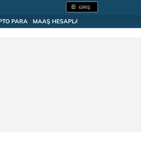
GİRİŞ
PTO PARA
MAAŞ HESAPLAMA
SÖZLÜK