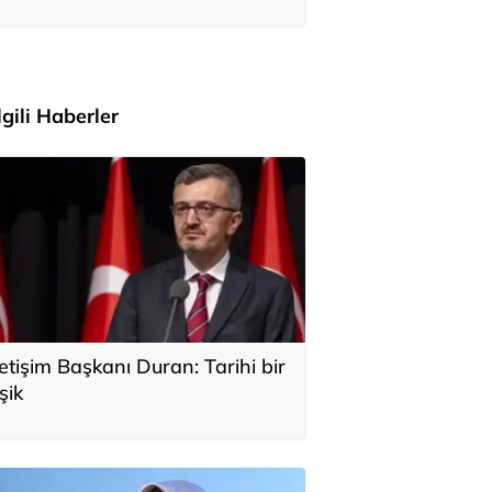
ile Anıtkabir'i ziyaret etti
İlgili Haberler
letişim Başkanı Duran: Tarihi bir
şik