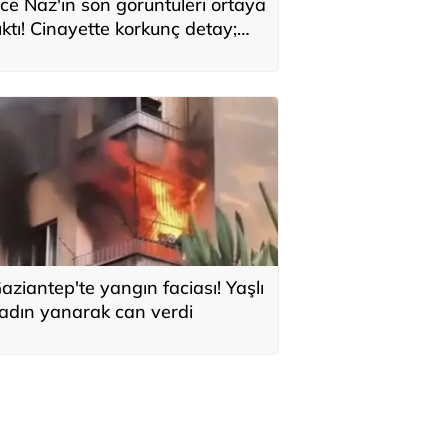
ce Naz'ın son görüntüleri ortaya
ıktı! Cinayette korkunç detay;
aç telleri tencerede bulundu
aziantep'te yangın faciası! Yaşlı
adın yanarak can verdi