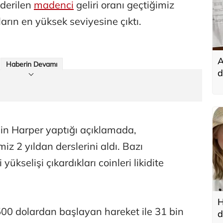
nderilen
madenci
geliri oranı geçtiğimiz
rın en yüksek seviyesine çıktı.
A
Haberin Devamı
d
t
in Harper yaptığı açıklamada,
iz 2 yıldan derslerini aldı. Bazı
i yükselişi çıkardıkları coinleri likidite
H
n 500 dolardan başlayan hareket ile 31 bin
d