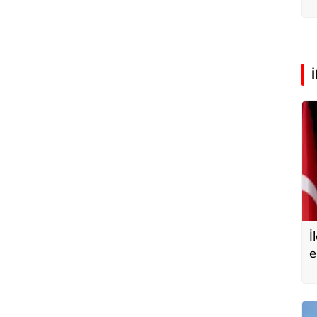
a
İ
e