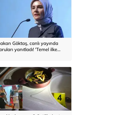
akan Göktaş, canlı yayında
oruları yanıtladı! 'Temel ilke
larak yasada gözetildi'