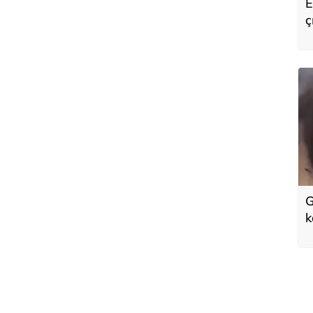
E
ç
s
G
k