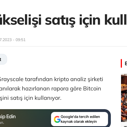
kselişi satış için kul
7.2023 - 09:51
t
 Grayscale tarafından kripto analiz şirketi
anılarak hazırlanan rapora göre Bitcoin
ini satış için kullanıyor.
ip Edin
Google'da tercih edilen
kaynak olarak ekleyin
un.