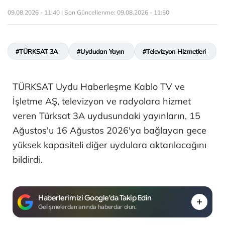
09.08.2026 - 11:40 | Son Güncellenme:
09.08.2026 - 11:50
#TÜRKSAT 3A
#Uydudan Yayın
#Televizyon Hizmetleri
TÜRKSAT Uydu Haberleşme Kablo TV ve
İşletme AŞ, televizyon ve radyolara hizmet
veren Türksat 3A uydusundaki yayınların, 15
Ağustos'u 16 Ağustos 2026'ya bağlayan gece
yüksek kapasiteli diğer uydulara aktarılacağını
bildirdi.
Haberlerimizi Google'da Takip Edin
Gelişmelerden anında haberdar olun.