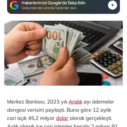
Haberlerimizi Google'da Takip Edin
Gelişmelerden anında haberdar olun.
Merkez Bankası, 2023 yılı
Aralık
ayı ödemeler
dengesi verisini paylaştı. Buna göre 12 aylık
cari açık 45,2 milyar
dolar
olarak gerçekleşti.
Aylık olarak ise cari işlemler hesabı 2 milyar 91