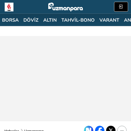
BORSA
DÖVİZ
ALTIN
TAHVİL-BONO
VARANT
AN
Haberler
Uzmanpara