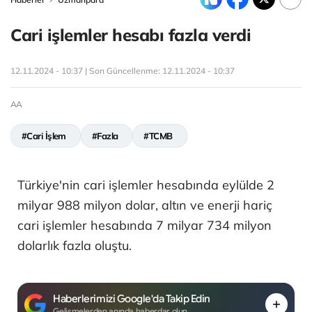
Cari işlemler hesabı fazla verdi
12.11.2024 - 10:37 | Son Güncellenme:
12.11.2024 - 10:37
AA
#Cari İşlem
#Fazla
#TCMB
Türkiye'nin cari işlemler hesabında eylülde 2
milyar 988 milyon dolar, altın ve enerji hariç
cari işlemler hesabında 7 milyar 734 milyon
dolarlık fazla oluştu.
Haberlerimizi Google'da Takip Edin
Gelişmelerden anında haberdar olun.