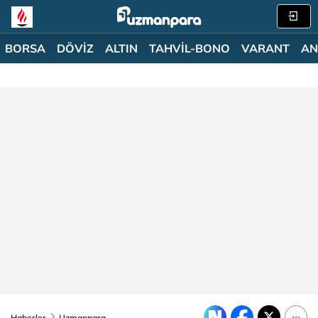
BORSA
DÖVİZ
ALTIN
TAHVİL-BONO
VARANT
AN
Haberler
Uzmanpara