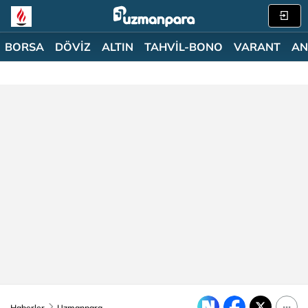
BORSA
DÖVİZ
ALTIN
TAHVİL-BONO
VARANT
AN
Haberler
Uzmanpara