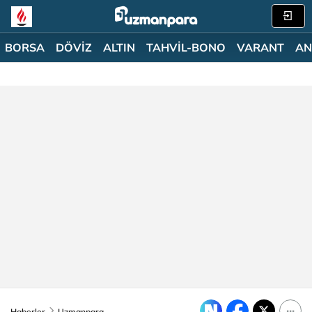
BORSA
DÖVİZ
ALTIN
TAHVİL-BONO
VARANT
AN
Haberler
Uzmanpara