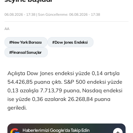
06.08.2026 - 17:38 | Son Güncellenme:
06.08.2026 - 17:38
AA
#New York Borsası
#Dow Jones Endeksi
#Finansal Sonuçlar
Açılışta Dow Jones endeksi yüzde 0,14 artışla
54.426,85 puana çıktı. S&P 500 endeksi yüzde
0,13 azalışla 7.713,79 puana, Nasdaq endeksi
ise yüzde 0,36 azalarak 26.268,84 puana
geriledi.
Haberlerimizi Google'da Takip Edin