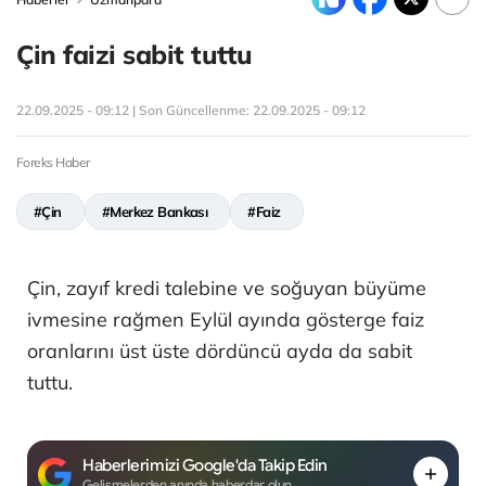
Çin faizi sabit tuttu
22.09.2025 - 09:12 | Son Güncellenme:
22.09.2025 - 09:12
Foreks Haber
#Çin
#Merkez Bankası
#Faiz
Çin, zayıf kredi talebine ve soğuyan büyüme
ivmesine rağmen Eylül ayında gösterge faiz
oranlarını üst üste dördüncü ayda da sabit
tuttu.
Haberlerimizi Google'da Takip Edin
Gelişmelerden anında haberdar olun.