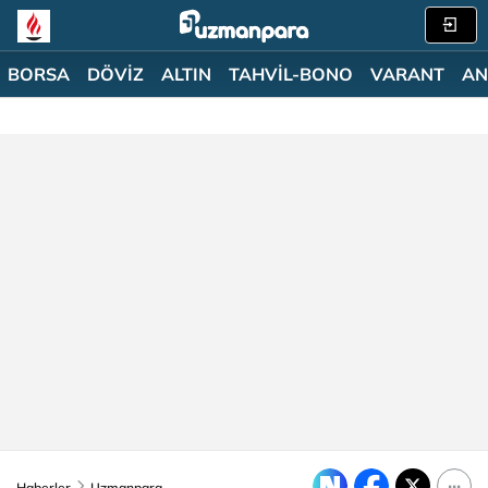
BORSA
DÖVİZ
ALTIN
TAHVİL-BONO
VARANT
AN
Haberler
Uzmanpara