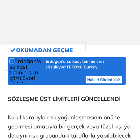
Erdoğan'a suikast timinin sırrı
çözülüyor! FETÖ'cü Burkay
Karatepe'nin itirafı ekipleri harekete
geçirdi
Haberi Görüntüle
SÖZLEŞME ÜST LİMİTLERİ GÜNCELLENDİ
Kurul kararıyla risk yoğunlaşmasının önüne
geçilmesi amacıyla bir gerçek veya tüzel kişi ya
da aynı risk grubundaki taraflarla yapılabilecek