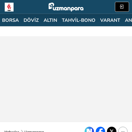
BORSA
DÖVİZ
ALTIN
TAHVİL-BONO
VARANT
AN
Haberler
Uzmanpara