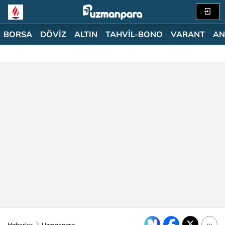
BORSA
DÖVİZ
ALTIN
TAHVİL-BONO
VARANT
AN
Haberler
Uzmanpara