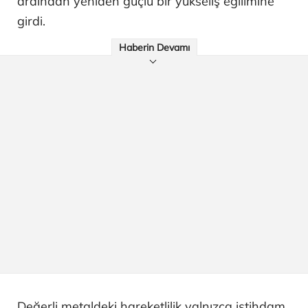
ardından yeniden güçlü bir yükseliş eğilimine
girdi.
Haberin Devamı
Değerli metaldeki hareketlilik yalnızca istihdam