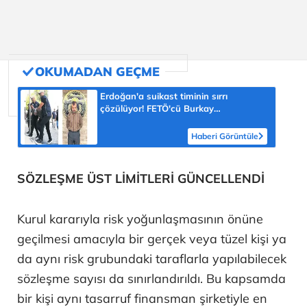
Erdoğan'a suikast timinin sırrı
çözülüyor! FETÖ'cü Burkay
Karatepe'nin itirafı ekipleri harekete
geçirdi
Haberi Görüntüle
SÖZLEŞME ÜST LİMİTLERİ GÜNCELLENDİ
Kurul kararıyla risk yoğunlaşmasının önüne
geçilmesi amacıyla bir gerçek veya tüzel kişi ya
da aynı risk grubundaki taraflarla yapılabilecek
sözleşme sayısı da sınırlandırıldı. Bu kapsamda
bir kişi aynı tasarruf finansman şirketiyle en