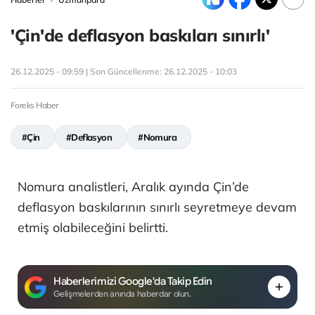
'Çin'de deflasyon baskıları sınırlı'
26.12.2025 - 09:59 | Son Güncellenme:
26.12.2025 - 10:03
Foreks Haber
#Çin
#Deflasyon
#Nomura
Nomura analistleri, Aralık ayında Çin’de
deflasyon baskılarının sınırlı seyretmeye devam
etmiş olabileceğini belirtti.
Haberlerimizi Google'da Takip Edin
Gelişmelerden anında haberdar olun.