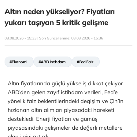
Altın neden yükseliyor? Fiyatları
yukarı taşıyan 5 kritik gelişme
08.08.2026 - 15:33 | Son Güncellenme:
08.08.2026 - 15:36
#Ekonomi
#ABD İstihdam
#Fed Faiz
Altın fiyatlarında güçlü yükseliş dikkat çekiyor.
ABD’den gelen zayıf istihdam verileri, Fed’e
yönelik faiz beklentilerindeki değişim ve Çin’in
hızlanan altın alımları piyasadaki hareketi
destekledi. Enerji fiyatları ve gümüş
piyasasındaki gelişmeler de değerli metallere
olan ilgiyi artırdı.