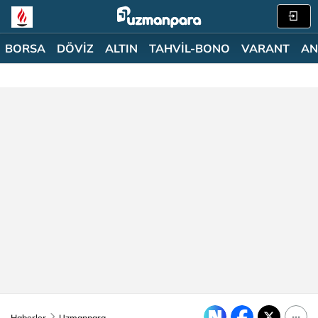
BORSA
DÖVİZ
ALTIN
TAHVİL-BONO
VARANT
AN
Haberler
Uzmanpara