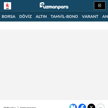
BORSA
DÖVİZ
ALTIN
TAHVİL-BONO
VARANT
AN
Haberler
Uzmanpara