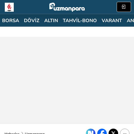
BORSA
DÖVİZ
ALTIN
TAHVİL-BONO
VARANT
AN
Haberler
Uzmanpara