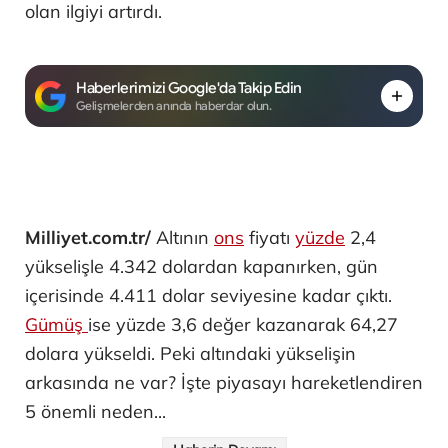
olan ilgiyi artırdı.
Haberlerimizi Google'da Takip Edin
Gelişmelerden anında haberdar olun.
Milliyet.com.tr/
Altının
ons
fiyatı
yüzde
2,4
yükselişle 4.342 dolardan kapanırken, gün
içerisinde 4.411 dolar seviyesine kadar çıktı.
Gümüş
ise yüzde 3,6 değer kazanarak 64,27
dolara yükseldi. Peki altındaki yükselişin
arkasında ne var? İşte piyasayı hareketlendiren
5 önemli neden...