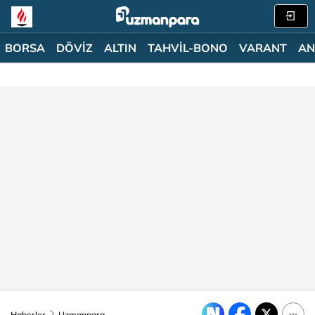
BORSA
DÖVİZ
ALTIN
TAHVİL-BONO
VARANT
AN
Haberler
Uzmanpara