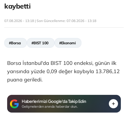
kaybetti
07.08.2026 - 13:18 | Son Güncellenme:
07.08.2026 - 13:18
#Borsa
#BIST 100
#Ekonomi
Borsa İstanbul'da BIST 100 endeksi, günün ilk
yarısında yüzde 0,09 değer kaybıyla 13.786,12
puana geriledi.
Haberlerimizi Google'da Takip Edin
Gelişmelerden anında haberdar olun.