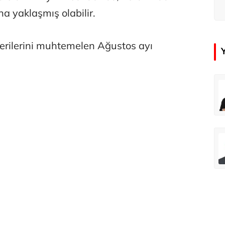
na yaklaşmış olabilir.
erilerini muhtemelen Ağustos ayı
çer
Tunca Bengin
Futbol Federasyonu İzmirspor’u dinler mi?
MİT’den CIA’ye de mesaj...
ahmut Özer
Hakkı Öcal
İnsan-ı Kâmilden Erdemli Şehre: İslam Düşüncesinde Adalet-II
Amerika Avrupa’yı geri kazanabilir mi?
Ali Eyüboğlu
Aşk yok, ama suç itirafı var!