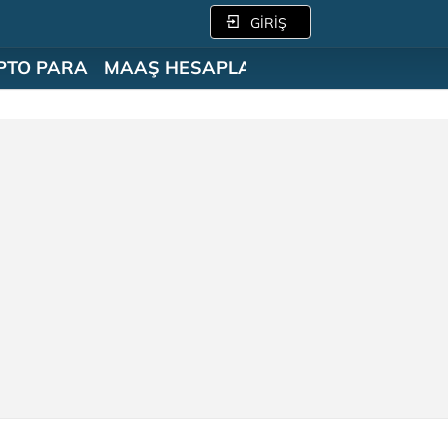
GİRİŞ
PTO PARA
MAAŞ HESAPLAMA
SÖZLÜK