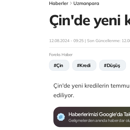
Haberler
Uzmanpara
Çin'de yeni 
12.08.2024 - 09:25 | Son Güncellenme:
12.0
Foreks Haber
#Çin
#Kredi
#Düşüş
Çin'de yeni kredilerin temm
ediliyor.
Haberlerimizi Google'da Tak
Gelişmelerden anında haberdar ol