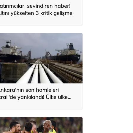
atırımcıları sevindiren haber!
ltını yükselten 3 kritik gelişme
nkara'nın son hamleleri
srail'de yankılandı! Ülke ülke
ıraladılar: 'Türkiye'nin Orta
oğu planı'