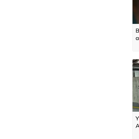
B
a
Y
A
g