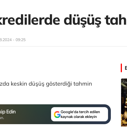
kredilerde düşüş tah
8.2024 - 09:25
uzda keskin düşüş gösterdiği tahmin
ip Edin
Google'da tercih edilen
kaynak olarak ekleyin
un.