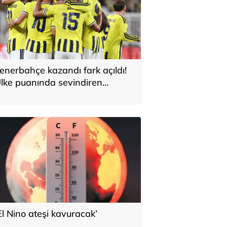
enerbahçe kazandı fark açıldı!
lke puanında sevindiren
elişme
El Nino ateşi kavuracak’