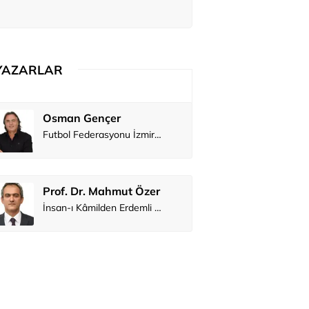
YAZARLAR
Osman Gençer
Tunca Ben
Futbol Federasyonu İzmirspor’u dinler mi?
MİT’den CIA’y
Prof. Dr. Mahmut Özer
Hakkı Öcal
İnsan-ı Kâmilden Erdemli Şehre: İslam Düşüncesinde Adalet-II
Ali Eyüboğ
Aşk yok, ama s