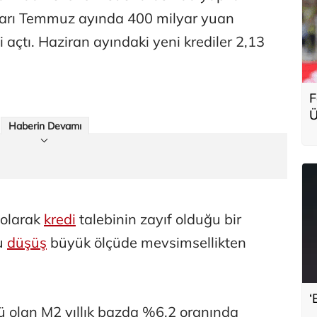
arı Temmuz ayında 400 milyar yuan
 açtı. Haziran ayındaki yeni krediler 2,13
F
Ü
Haberin Devamı
g
 olarak
kredi
talebinin zayıf olduğu bir
u
düşüş
büyük ölçüde mevsimsellikten
‘
tü olan M2 yıllık bazda %6,2 oranında