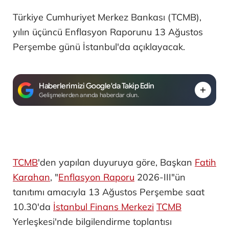
Türkiye Cumhuriyet Merkez Bankası (TCMB),
yılın üçüncü Enflasyon Raporunu 13 Ağustos
Perşembe günü İstanbul'da açıklayacak.
Haberlerimizi Google'da Takip Edin
Gelişmelerden anında haberdar olun.
TCMB
'den yapılan duyuruya göre, Başkan
Fatih
Karahan
, "
Enflasyon Raporu
2026-III"ün
tanıtımı amacıyla 13 Ağustos Perşembe saat
10.30'da
İstanbul Finans Merkezi
TCMB
Yerleşkesi'nde bilgilendirme toplantısı