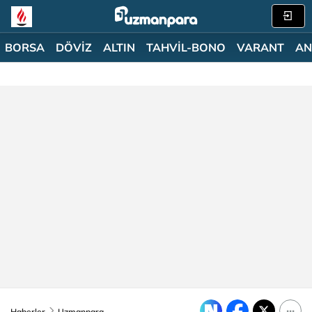
BORSA
DÖVİZ
ALTIN
TAHVİL-BONO
VARANT
AN
Haberler
Uzmanpara