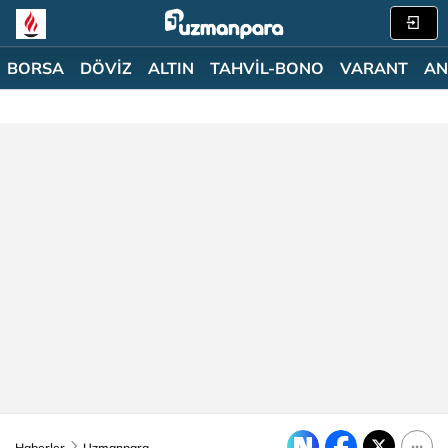
BORSA
DÖVİZ
ALTIN
TAHVİL-BONO
VARANT
AN
Haberler
Uzmanpara