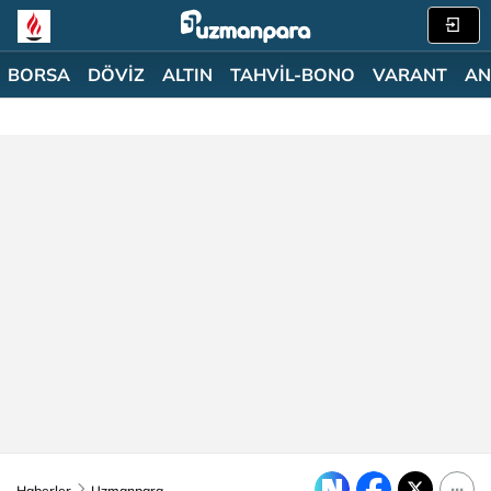
BORSA
DÖVİZ
ALTIN
TAHVİL-BONO
VARANT
AN
Haberler
Uzmanpara