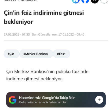
Çin'in faiz indirimine gitmesi
bekleniyor
17.01.2022 - 07:33 | Son Güncellenme:
17.01.2022 - 09:40
#Çin
#Merkez Bankası
#Faiz
Çin Merkez Bankası'nın politika faizinde
indirime gitmesi bekleniyor.
Haberlerimizi Google'da Takip Edin
Gelişmelerden anında haberdar olun.