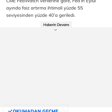
CME FedWatch verilerine göre, Fed’in Eylül
ayında faiz artırma ihtimali yüzde 55
seviyesinden yüzde 40’a geriledi.
Haberin Devamı