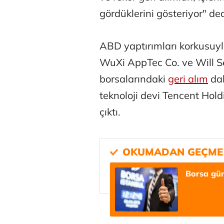
gördüklerini gösteriyor" ded
ABD yaptırımları korkusuy
WuXi AppTec Co. ve Will S
borsalarındaki
geri alım
dal
Osman Gen
teknoloji devi Tencent Hold
çıktı.
Prof. Dr. M
Borsa gün