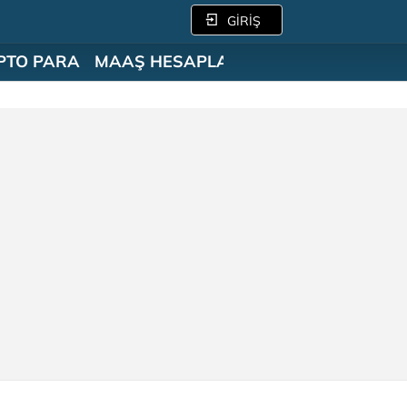
GİRİŞ
PTO PARA
MAAŞ HESAPLAMA
SÖZLÜK