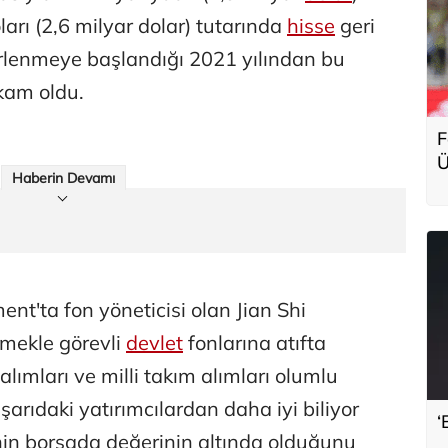
arı (2,6 milyar dolar) tutarında
hisse
geri
derlenmeye başlandığı 2021 yılından bu
kam oldu.
F
Ü
Haberin Devamı
g
'ta fon yöneticisi olan Jian Shi
emekle görevli
devlet
fonlarına atıfta
 alımları ve milli takım alımları olumlu
 dışarıdaki yatırımcılardan daha iyi biliyor
‘
erinin borsada değerinin altında olduğunu