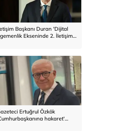
letişim Başkanı Duran 'Dijital
gemenlik Ekseninde 2. İletişim
ûrası ve Türkiye’nin Yeni İletişim
izyonu' başlıklı makale kaleme
ldı
azeteci Ertuğrul Özkök
Cumhurbaşkanına hakaret'
uçundan ifade verdi