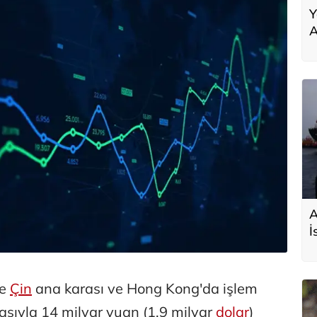
Y
A
A
İ
s
D
re
Çin
ana karası ve Hong Kong'da işlem
rasıyla 14 milyar yuan (1,9 milyar
dolar
)