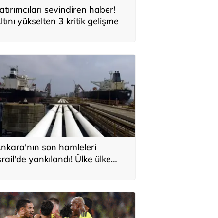
atırımcıları sevindiren haber!
ltını yükselten 3 kritik gelişme
nkara'nın son hamleleri
srail'de yankılandı! Ülke ülke
ıraladılar: 'Türkiye'nin Orta
oğu planı'