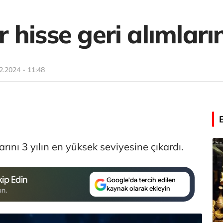
er hisse geri alımların
2.2024 - 11:48
larını 3 yılın en yüksek seviyesine çıkardı.
ip Edin
Google'da tercih edilen
kaynak olarak ekleyin
un.