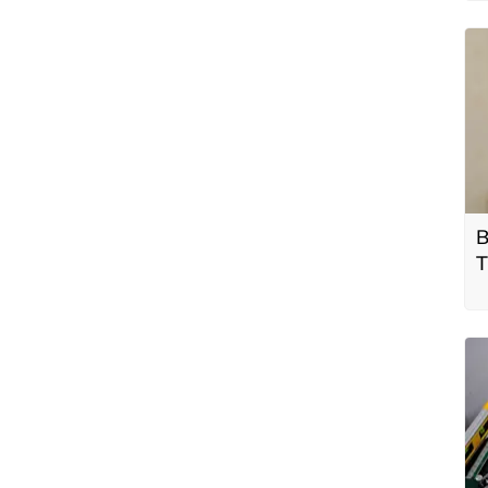
B
T
t
m
y