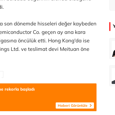
i.
la son dönemde hisseleri değer kaybeden
emiconductor Co. geçen ay ana kara
gasına öncülük etti. Hong Kong'da ise
çer
Tunca Bengin
ings Ltd. ve teslimat devi Meituan öne
Futbol Federasyonu İzmirspor’u dinler mi?
MİT’den CIA’ye de mesaj...
ahmut Özer
Hakkı Öcal
İnsan-ı Kâmilden Erdemli Şehre: İslam Düşüncesinde Adalet-II
Amerika Avrupa’yı geri kazanabilir mi?
e rekorla başladı
Ali Eyüboğlu
Aşk yok, ama suç itirafı var!
Haberi Görüntüle