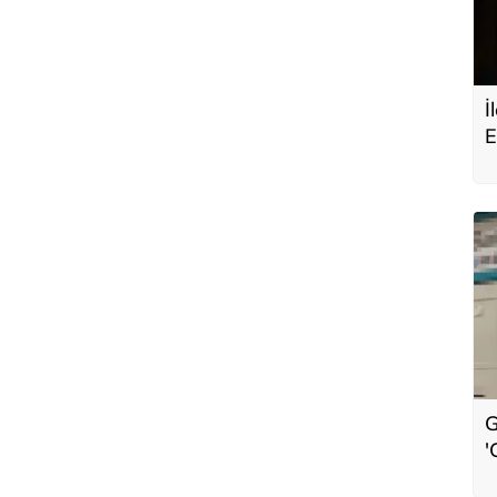
İ
E
Ş
V
a
G
'
s