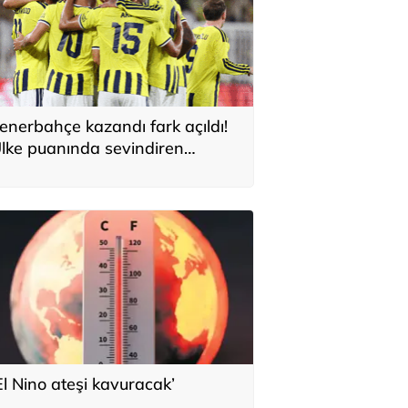
enerbahçe kazandı fark açıldı!
lke puanında sevindiren
elişme
El Nino ateşi kavuracak’