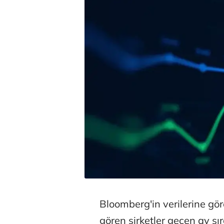
Bloomberg'in verilerine gö
gören şirketler geçen ay sı