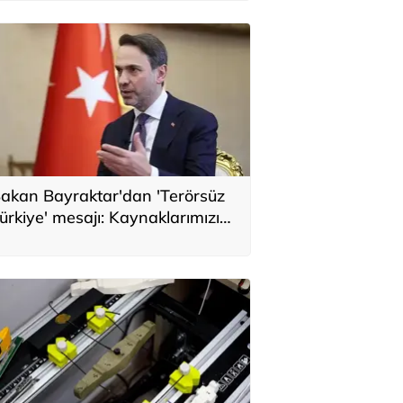
akan Bayraktar'dan 'Terörsüz
ürkiye' mesajı: Kaynaklarımızı
erörün maliyetine değil
illetimizin refahına
önlendiriyoruz