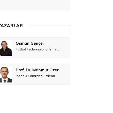
YAZARLAR
Osman Gençer
Tunca Ben
Futbol Federasyonu İzmirspor’u dinler mi?
MİT’den CIA’y
Prof. Dr. Mahmut Özer
Hakkı Öcal
İnsan-ı Kâmilden Erdemli Şehre: İslam Düşüncesinde Adalet-II
Ali Eyüboğ
Aşk yok, ama s