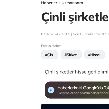
Haberler
Uzmanpara
Çinli şirketl
07.02.2024 - 10:05 | Son Güncellenme:
07.0
Foreks Haber
#Çin
#Şirket
#Hisse
Çinli şirketler hisse geri alım
Haberlerimizi Google'da Tak
Gelişmelerden anında haberdar ol