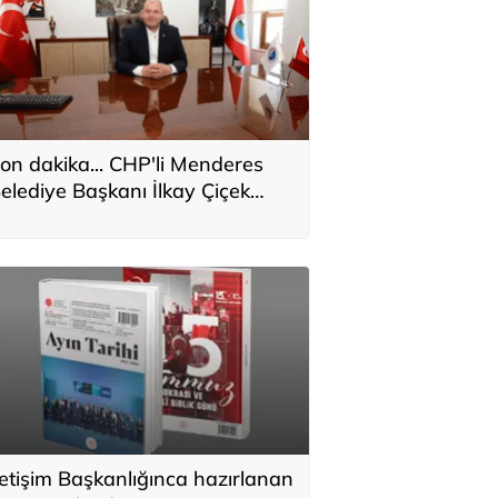
on dakika... CHP'li Menderes
elediye Başkanı İlkay Çiçek
akkında kesin ihraç talebi
letişim Başkanlığınca hazırlanan