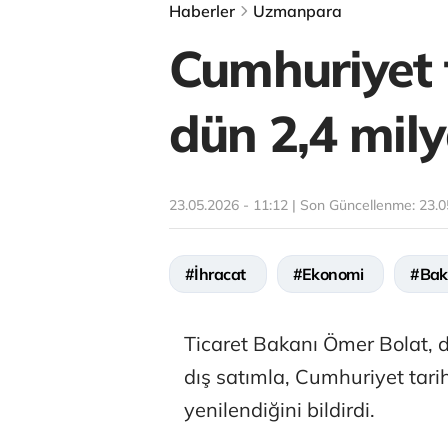
Haberler
Uzmanpara
Cumhuriyet t
dün 2,4 milya
23.05.2026 - 11:12 | Son Güncellenme:
23.0
#İhracat
#Ekonomi
#Bak
Ticaret Bakanı Ömer Bolat, d
dış satımla, Cumhuriyet tari
yenilendiğini bildirdi.