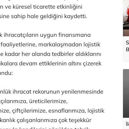
ve küresel ticarette etkinliğini
ine sahip hale geldiğini kaydetti.
k ihracatçıların uygun finansmana
S
faaliyetlerine, markalaşmadan lojistik
B
e kadar her alanda tedbirler aldıklarını
h
kalara devam ettiklerinin altını çizerek
undu:
ünlük ihracat rekorunun yenilenmesinde
larımıza, üreticilerimize,
ze, çiftçilerimize, esnaflarımıza, lojistik
anlık çalışanlarımıza çok teşekkür
İ