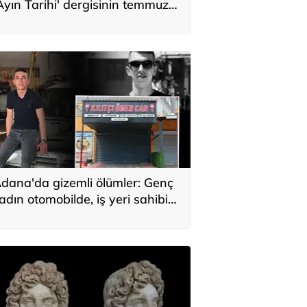
Ayın Tarihi' dergisinin temmuz
ayısı yayımlandı
dana'da gizemli ölümler: Genç
adın otomobilde, iş yeri sahibi
ükkanda bulundu