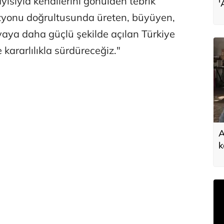
ayısıyla kendilerini gönülden tebrik
'
s
vizyonu doğrultusunda üreten, büyüyen,
aya daha güçlü şekilde açılan Türkiye
 kararlılıkla sürdüreceğiz."
A
k
d