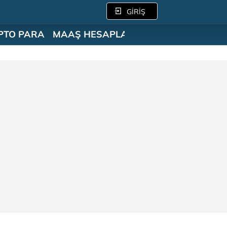
GİRİŞ
PTO PARA
MAAŞ HESAPLAMA
SÖZLÜK