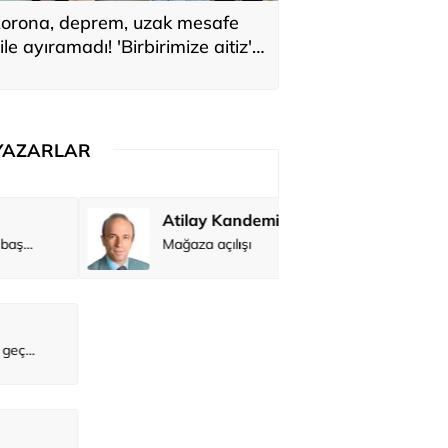
orona, deprem, uzak mesafe
ile ayıramadı! 'Birbirimize aitiz'
ediler: 'En büyük hayalimiz bu'
YAZARLAR
Atilay Kandemir
Özay Şendi
Mağaza açılışı
Abbas Güç
Zafer Şahi