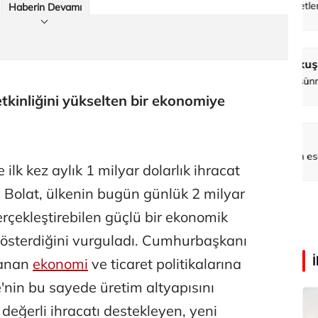
Faili meçhul cinayetler ülkesine veda
Haberin Devamı
Abdullah Karakuş
O dağlarda ne düşünmüştüm?
etkinliğini yükselten bir ekonomiye
Mehmet Tez
O meşhur yeşilden eser yok şimdi...
 ilk kez aylık 1 milyar dolarlık ihracat
n Bolat, ülkenin bugün günlük 2 milyar
rçekleştirebilen güçlü bir ekonomik
gösterdiğini vurguladı. Cumhurbaşkanı
lanan
ekonomi
ve ticaret politikalarına
e'nin bu sayede üretim altyapısını
değerli ihracatı destekleyen, yeni