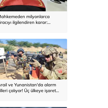
ahkemeden milyonlarca
iracıyı ilgilendiren karar:
YAP’taki tek hareket her şeyi
eğiştirdi
srail ve Yunanistan'da alarm
illeri çalıyor! Üç ülkeye işaret
ttiler: 'Türkiye'den yeni
avunma ekseni, ölümcül ittifak'