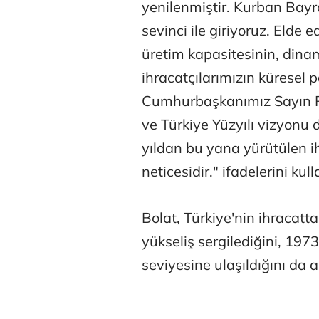
yenilenmiştir. Kurban Bayr
sevinci ile giriyoruz. Elde 
üretim kapasitesinin, dinam
ihracatçılarımızın küresel
Cumhurbaşkanımız Sayın Re
ve Türkiye Yüzyılı vizyonu
yıldan bu yana yürütülen ih
Atilay Kand
neticesidir." ifadelerini kull
Mağaza açılışı
Bolat, Türkiye'nin ihracatta y
yükseliş sergilediğini, 1973'
seviyesine ulaşıldığını da a