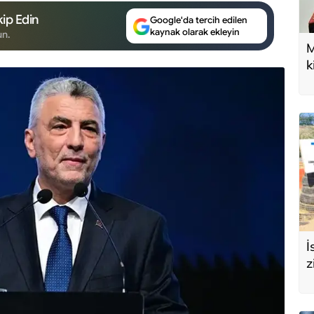
ip Edin
Google'da tercih edilen
kaynak olarak ekleyin
un.
M
k
U
d
İ
z
e
s