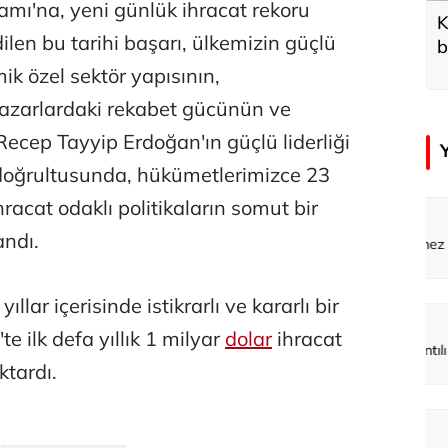
amı'na, yeni günlük ihracat rekoru
K
edilen bu tarihi başarı, ülkemizin güçlü
b
d
ik özel sektör yapısının,
 pazarlardaki rekabet gücünün ve
cep Tayyip Erdoğan'ın güçlü liderliği
 doğrultusunda, hükümetlerimizce 23
racat odaklı politikaların somut bir
emir
Özay Şendir
andı.
Türkiye’nin görünmez başarısı…
ıllar içerisinde istikrarlı ve kararlı bir
Abbas Güçlü
te ilk defa yıllık 1 milyar
dolar
ihracat
Tercih ve kayıt sıkıntılı geçiyor
ktardı.
Zafer Şahin