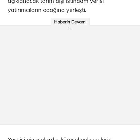
açıklanacak tarım dışı istihdam verisi
yatırımcıların odağına yerleşti.
Haberin Devamı
Yurt içi piyasalarda, küresel gelişmelerin