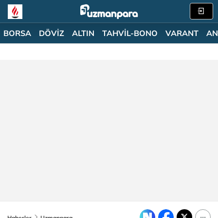
BORSA
DÖVİZ
ALTIN
TAHVİL-BONO
VARANT
AN
Haberler
Uzmanpara