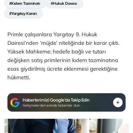
#Kıdem Tazminatı
#Hukuk Davası
#Yargıtay Kararı
Primle çalışanlara Yargıtay 9. Hukuk
Dairesi’nden ‘müjde’ niteliğinde bir karar çıktı.
Yüksek Mahkeme; hedefe bağlı ve tutarı
değişken satış primlerinin kıdem tazminatına
esas giydirilmiş ücrete eklenmesi gerektiğine
hükmetti.
Haberlerimizi Google'da Takip Edin
Gelişmelerden anında haberdar olun.