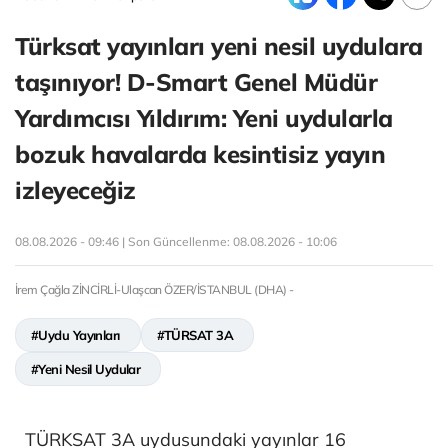
Türksat yayınları yeni nesil uydulara
taşınıyor! D-Smart Genel Müdür
Yardımcısı Yıldırım: Yeni uydularla
bozuk havalarda kesintisiz yayın
izleyeceğiz
08.08.2026 - 09:46 | Son Güncellenme:
08.08.2026 - 10:06
İrem Çağla ZİNCİRLİ-Ulaşcan ÖZER/İSTANBUL (DHA) -
#Uydu Yayınları
#TÜRSAT 3A
#Yeni Nesil Uydular
TÜRKSAT 3A uydusundaki yayınlar 16