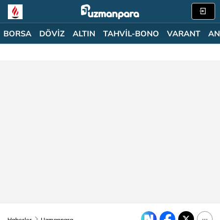
BORSA
DÖVİZ
ALTIN
TAHVİL-BONO
VARANT
AN
Haberler
Uzmanpara