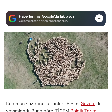
Haberlerimizi Google'da Takip Edin
Gelişmelerden anında haberdar olun.
Kurumun söz konusu ilanları, Resmi
Gazete
'de
yayımlandı. Buna göre, TİGEM
Polatlı Tarım