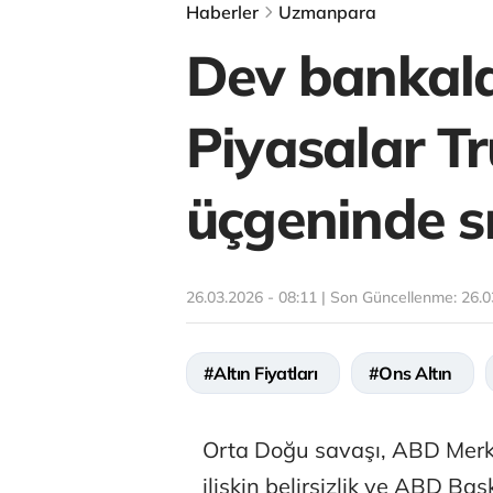
Haberler
Uzmanpara
Dev bankalar
Piyasalar T
üçgeninde sı
26.03.2026 - 08:11 | Son Güncellenme:
26.0
#Altın Fiyatları
#Ons Altın
Orta Doğu savaşı, ABD Merkez
ilişkin belirsizlik ve ABD Ba