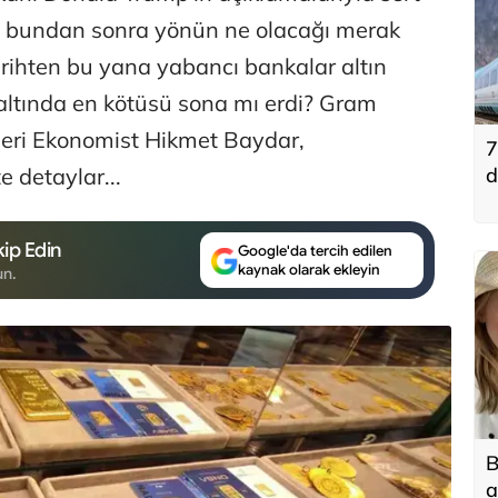
da bundan sonra yönün ne olacağı merak
rihten bu yana yabancı bankalar altın
i altında en kötüsü sona mı erdi? Gram
nleri Ekonomist Hikmet Baydar,
7
te detaylar...
d
ip Edin
Google'da tercih edilen
kaynak olarak ekleyin
un.
B
a