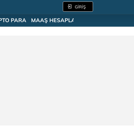
GİRİŞ
PTO PARA
MAAŞ HESAPLAMA
SÖZLÜK