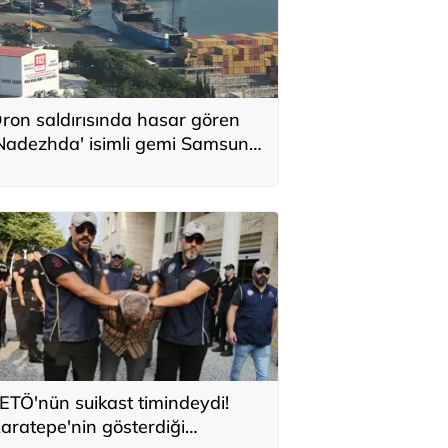
ron saldırısında hasar gören
Nadezhda' isimli gemi Samsun
imanı’na çekildi
ETÖ'nün suikast timindeydi!
aratepe'nin gösterdiği