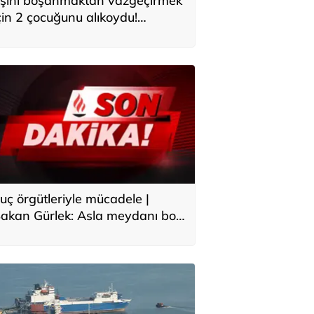
şini boşanmaktan vazgeçirmek
çin 2 çocuğunu alıkoydu!
özaltına alındı
uç örgütleriyle mücadele |
akan Gürlek: Asla meydanı boş
anmayın, yeni bir boyuta
eçeceğiz