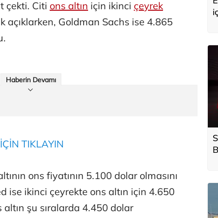
E
t çekti. Citi
ons altın
için ikinci
çeyrek
i
ak açıklarken, Goldman Sachs ise 4.865
G
u.
Haberin Devamı
S
İÇİN TIKLAYIN
B
s
g
 altının ons fiyatının 5.100 dolar olmasını
 ise ikinci çeyrekte ons altın için 4.650
 altın şu sıralarda 4.450 dolar