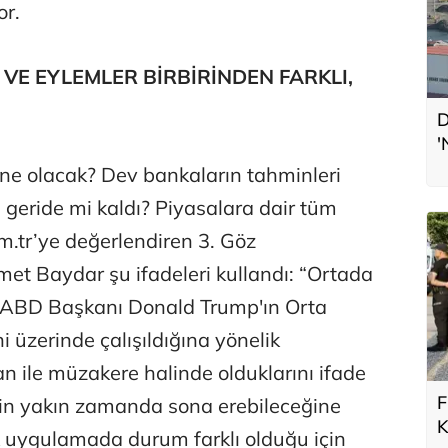
or.
VE EYLEMLER BİRBİRİNDEN FARKLI,
D
'
L
ne olacak? Dev bankaların tahminleri
 geride mi kaldı? Piyasalara dair tüm
om.tr’ye değerlendiren 3. Göz
t Baydar şu ifadeleri kullandı: “Ortada
. ABD Başkanı Donald Trump'ın Orta
 üzerinde çalışıldığına yönelik
an ile müzakere halinde olduklarını ifade
F
rin yakın zamanda sona erebileceğine
K
ak uygulamada durum farklı olduğu için