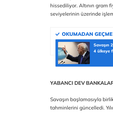
hissediliyor. Altının gram f
Deniz Kilisli
seviyelerinin üzerinde işle
Hürmüz formü
Savaşın 2
4 ülkeye 
'Suikast l
YABANCI DEV BANKALARD
Savaşın başlamasıyla birli
tahminlerini güncelledi. Yı