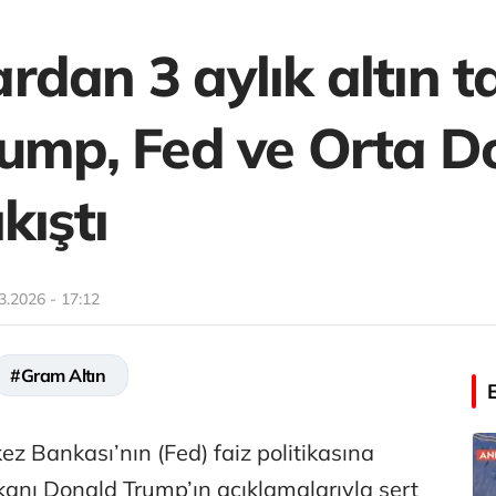
dan 3 aylık altın t
rump, Fed ve Orta 
kıştı
3.2026 - 17:12
#Gram Altın
 Bankası’nın (Fed) faiz politikasına
şkanı Donald Trump’ın açıklamalarıyla sert