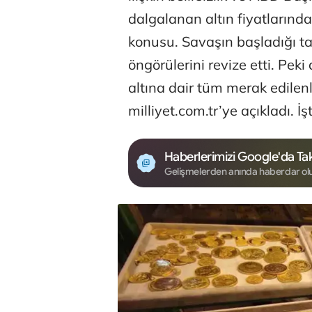
dalgalanan altın fiyatların
konusu. Savaşın başladığı ta
öngörülerini revize etti. Pek
altına dair tüm merak edile
milliyet.com.tr’ye açıkladı. İş
Haberlerimizi Google'da Tak
Gelişmelerden anında haberdar ol