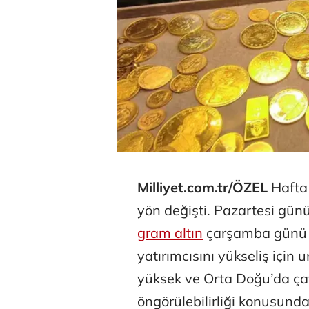
Milliyet.com.tr/ÖZEL
Hafta 
yön değişti. Pazartesi gün
gram altın
çarşamba günü 6
yatırımcısını yükseliş için
yüksek ve Orta Doğu’da çatı
öngörülebilirliği konusund