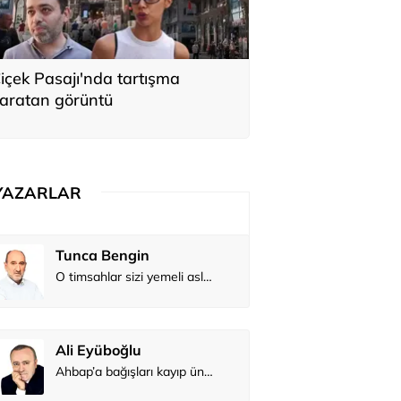
içek Pasajı'nda tartışma
aratan görüntü
YAZARLAR
Tunca Bengin
O timsahlar sizi yemeli aslında!...
Ali Eyüboğlu
Ahbap’a bağışları kayıp ünlüler var