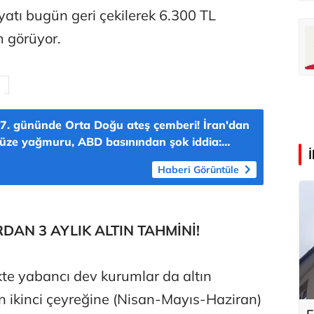
iyatı bugün geri çekilerek 6.300 TL
oğlu
Deniz Kilislioğlu
m görüyor.
lü
Hürmüz formülü
7. gününde Orta Doğu ateş çemberi! İran'dan
füze yağmuru, ABD basınından şok iddia:
istesinden çıkarıldı'
Haberi Görüntüle
AN 3 AYLIK ALTIN TAHMİNİ!
kte yabancı dev kurumlar da altın
lın ikinci çeyreğine (Nisan-Mayıs-Haziran)