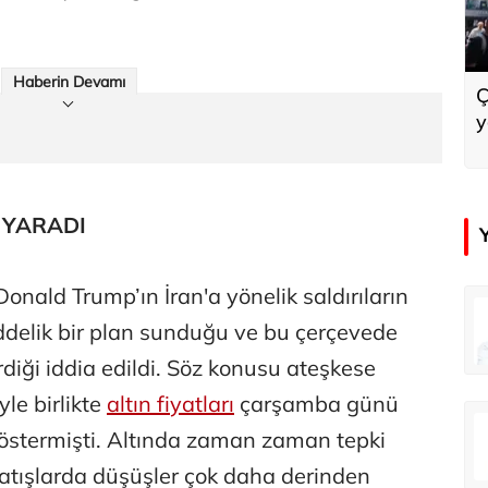
Haberin Devamı
Ç
y
 YARADI
ald Trump’ın İran'a yönelik saldırıların
in
Tunca Bengin
ddelik bir plan sunduğu ve bu çerçevede
O timsahlar sizi yemeli aslında!...
O timsahlar sizi yemeli aslında!...
rdiği iddia edildi. Söz konusu ateşkese
yle birlikte
altın fiyatları
çarşamba günü
u
Ali Eyüboğlu
östermişti. Altında zaman zaman tepki
Ahbap’a bağışları kayıp ünlüler var
Ahbap’a bağışları kayıp ünlüler var
 satışlarda düşüşler çok daha derinden