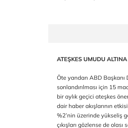
ATEŞKES UMUDU ALTINA
Öte yandan ABD Başkanı Don
Tunca Beng
sonlandırılması için 15 ma
bir aylık geçici ateşkes öne
dair haber akışlarının etkisi
Ali Eyüboğl
%2’nin üzerinde yükseliş g
çıkışları gözlense de olası