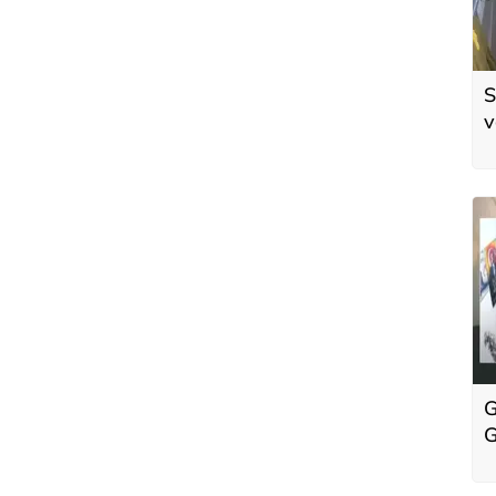
S
v
ö
t
G
G
d