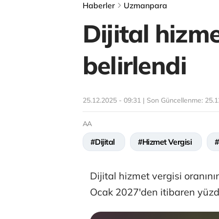
Haberler
Uzmanpara
Dijital hizm
belirlendi
25.12.2025 - 09:31 | Son Güncellenme:
25.1
AA
#Dijital
#Hizmet Vergisi
Dijital hizmet vergisi oranı
Ocak 2027'den itibaren yüzde