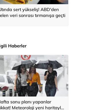
ltında sert yükseliş! ABD'den
elen veri sonrası tırmanışa geçti
İlgili Haberler
afta sonu planı yapanlar
ikkat! Meteoroloji yeni haritayla