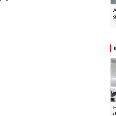
A
g
H
d