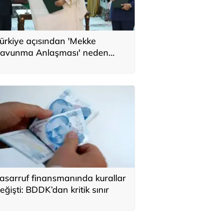
ürkiye açısından 'Mekke
avunma Anlaşması' neden
nemli? Üç ülkenin birbirini
amamlayan tarafı
asarruf finansmanında kurallar
eğişti: BDDK’dan kritik sınır