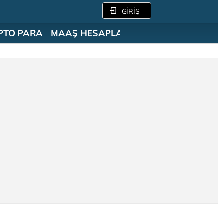
GİRİŞ
PTO PARA
MAAŞ HESAPLAMA
SÖZLÜK