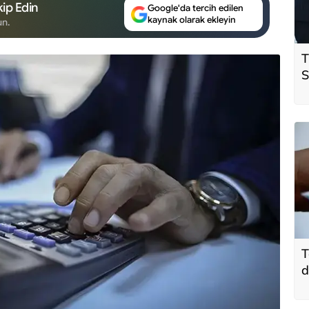
ip Edin
Google'da tercih edilen
kaynak olarak ekleyin
un.
T
S
ö
t
T
d