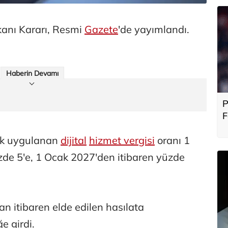
anı Kararı, Resmi
Gazete
'de yayımlandı.
Haberin Devamı
P
F
b
ak uygulanan
dijital
hizmet vergisi
oranı 1
de 5'e, 1 Ocak 2027'den itibaren yüzde
n itibaren elde edilen hasılata
e girdi.