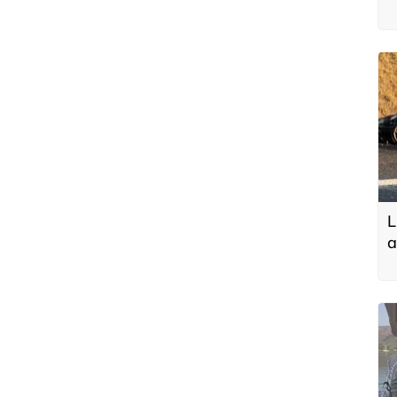
u
L
a