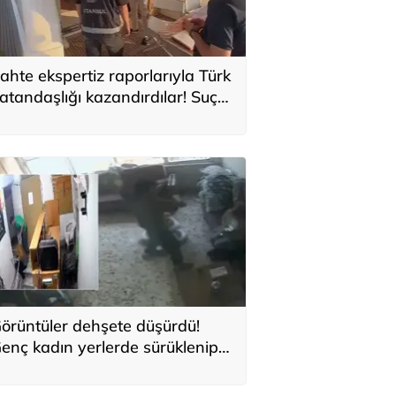
ahte ekspertiz raporlarıyla Türk
atandaşlığı kazandırdılar! Suç
rgütüne operasyon: 32
utuklama
örüntüler dehşete düşürdü!
enç kadın yerlerde sürüklenip
arbedildiği görüntüleri yayınladı