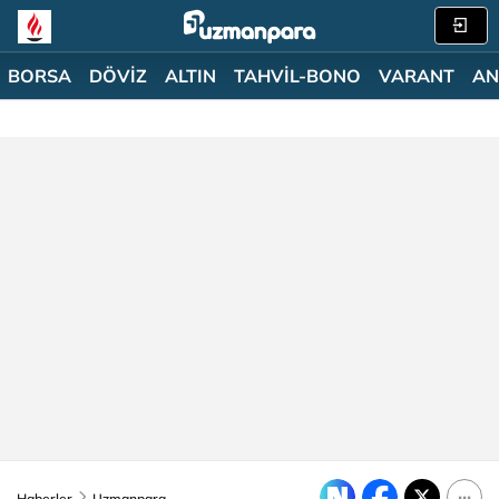
BORSA
DÖVİZ
ALTIN
TAHVİL-BONO
VARANT
AN
Haberler
Uzmanpara