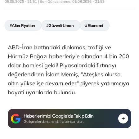
05.08.2026 - 21:51 | Son Güncellenme:
05.08.2026 - 21:53
#Altın Fiyatları
#Güvenli Liman
#Ekonomi
ABD-İran hattındaki diplomasi trafiği ve
Hürmüz Boğazı haberleriyle altından 4 bin 200
dolar hamlesi geldi! Piyasalardaki fırtınayı
değerlendiren İslam Memiş, "Ateşkes olursa
altın yükselişe devam eder" diyerek yatırımcıya
hayati uyarılarda bulundu.
Haberlerimizi Google'da Takip Edin
Gelişmelerden anında haberdar olun.