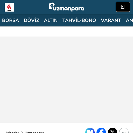
BORSA
DÖVİZ
ALTIN
TAHVİL-BONO
VARANT
AN
Haberler
Uzmanpara