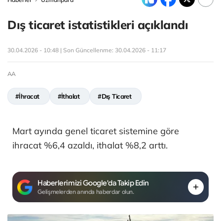
Dış ticaret istatistikleri açıklandı
30.04.2026 - 10:48 | Son Güncellenme:
30.04.2026 - 11:17
AA
#İhracat
#İthalat
#Dış Ticaret
Mart ayında genel ticaret sistemine göre
ihracat %6,4 azaldı, ithalat %8,2 arttı.
Haberlerimizi Google'da Takip Edin
Gelişmelerden anında haberdar olun.