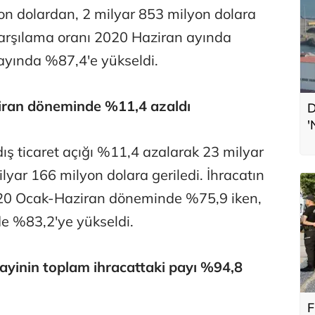
on dolardan, 2 milyar 853 milyon dolara
ı karşılama oranı 2020 Haziran ayında
ayında %87,4'e yükseldi.
ziran döneminde %11,4 azaldı
D
'
L
ş ticaret açığı %11,4 azalarak 23 milyar
yar 166 milyon dolara geriledi. İhracatın
2020 Ocak-Haziran döneminde %75,9 iken,
e %83,2'ye yükseldi.
ayinin toplam ihracattaki payı %94,8
F