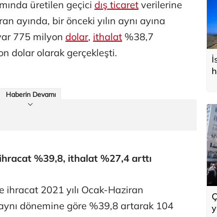
amında üretilen geçici
dış ticaret
verilerine
ran ayında, bir önceki yılın aynı ayına
yar 775 milyon
dolar
,
ithalat
%38,7
n dolar olarak gerçekleşti.
İ
h
Haberin Devamı
racat %39,8, ithalat %27,4 arttı
re ihracat 2021 yılı Ocak-Haziran
Ç
n aynı dönemine göre %39,8 artarak 104
y