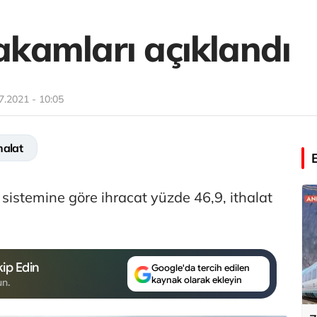
rakamları açıklandı
7.2021 - 10:05
halat
 sistemine göre ihracat yüzde 46,9, ithalat
ip Edin
Google'da tercih edilen
kaynak olarak ekleyin
un.