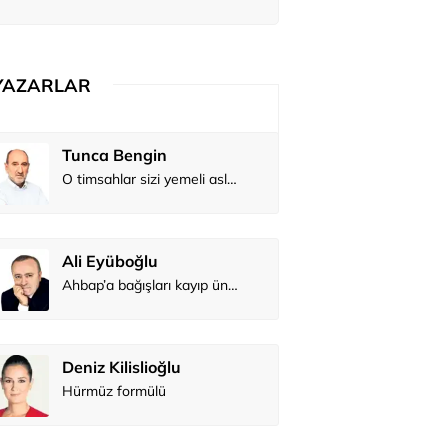
YAZARLAR
Tunca Bengin
O timsahlar sizi yemeli aslında!...
Ali Eyüboğlu
Ahbap’a bağışları kayıp ünlüler var
Deniz Kilislioğlu
Hürmüz formülü