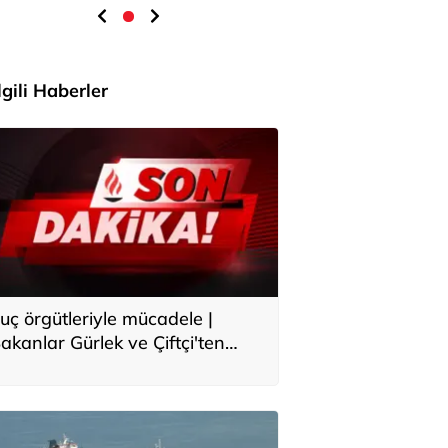
İlgili Haberler
uç örgütleriyle mücadele |
akanlar Gürlek ve Çiftçi'ten
çıklama: Asla meydanı boş
anmayın, yeni bir boyuta
eçeceğiz