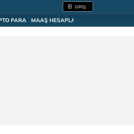
GİRİŞ
PTO PARA
MAAŞ HESAPLAMA
SÖZLÜK