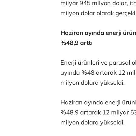
milyar 945 milyon dolar, i
milyon dolar olarak gerçekl
Haziran ayında enerji ürünl
%48,9 arttı
Tunca Beng
Enerji ürünleri ve parasal
ayında %48 artarak 12 mil
Ali Eyüboğl
milyon dolara yükseldi.
Haziran ayında enerji ürünl
Deniz Kilisli
%48,9 artarak 12 milyar 5
Hürmüz formü
milyon dolara yükseldi.