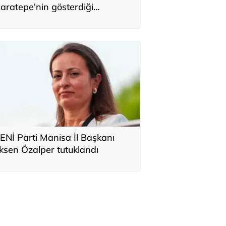
aratepe'nin gösterdiği
ölgeden konserve kutusu çıktı
ENİ Parti Manisa İl Başkanı
lksen Özalper tutuklandı