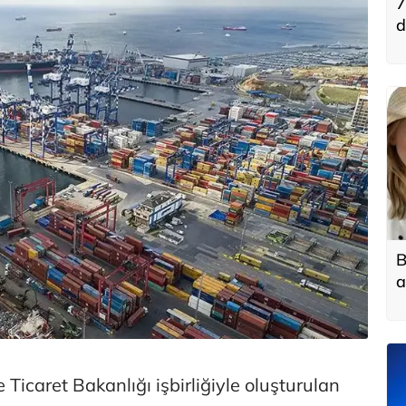
7
d
B
a
e Ticaret Bakanlığı işbirliğiyle oluşturulan