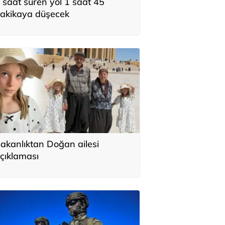
 saat süren yol 1 saat 45
akikaya düşecek
akanlıktan Doğan ailesi
çıklaması