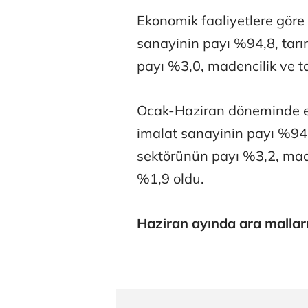
Ekonomik faaliyetlere göre
sanayinin payı %94,8, tarım
payı %3,0, madencilik ve t
Ocak-Haziran döneminde ek
imalat sanayinin payı %94,4
sektörünün payı %3,2, made
%1,9 oldu.
Haziran ayında ara malları