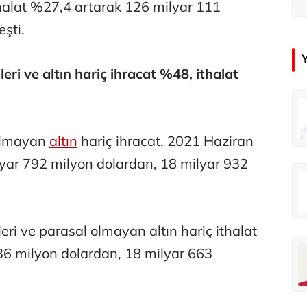
thalat %27,4 artarak 126 milyar 111
eşti.
eri ve altın hariç ihracat %48, ithalat
in
Tunca Bengin
O timsahlar sizi yemeli aslında!...
O timsahlar sizi yemeli aslında!...
 olmayan
altın
hariç ihracat, 2021 Haziran
yar 792 milyon dolardan, 18 milyar 932
u
Ali Eyüboğlu
Ahbap’a bağışları kayıp ünlüler var
Ahbap’a bağışları kayıp ünlüler var
eri ve parasal olmayan altın hariç ithalat
oğlu
Deniz Kilislioğlu
36 milyon dolardan, 18 milyar 663
lü
Hürmüz formülü