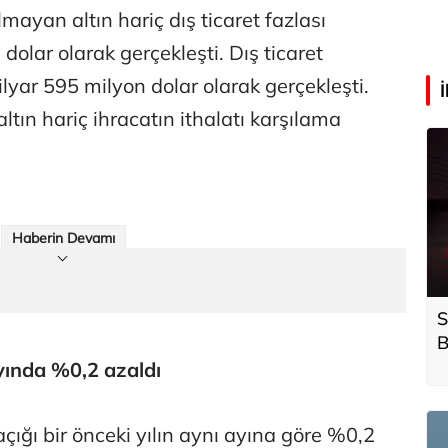
lmayan altın hariç dış ticaret fazlası
olar olarak gerçekleşti. Dış ticaret
yar 595 milyon dolar olarak gerçekleşti.
ltın hariç ihracatın ithalatı karşılama
Haberin Devamı
S
B
a
ayında %0,2 azaldı
s
g
açığı bir önceki yılın aynı ayına göre %0,2