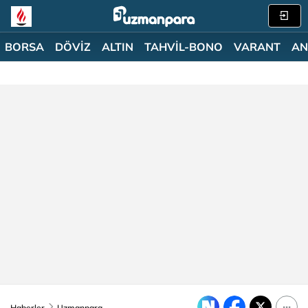
BORSA
DÖVİZ
ALTIN
TAHVİL-BONO
VARANT
AN
Haberler
Uzmanpara