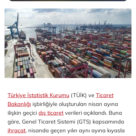
Türkiye İstatistik Kurumu
(TÜİK) ve
Ticaret
Bakanlığı
işbirliğiyle oluşturulan nisan ayına
ilişkin geçici
dış ticaret
verileri açıklandı. Buna
göre, Genel Ticaret Sistemi (GTS) kapsamında
ihracat
, nisanda geçen yılın aynı ayına kıyasla