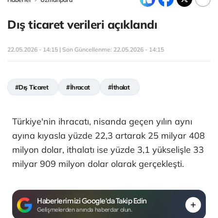
Dış ticaret verileri açıklandı
22.05.2026 - 14:15 | Son Güncellenme:
22.05.2026 - 14:15
#Dış Ticaret
#İhracat
#İthalat
Türkiye'nin ihracatı, nisanda geçen yılın aynı
ayına kıyasla yüzde 22,3 artarak 25 milyar 408
milyon dolar, ithalatı ise yüzde 3,1 yükselişle 33
milyar 909 milyon dolar olarak gerçekleşti.
Haberlerimizi Google'da Takip Edin
Gelişmelerden anında haberdar olun.