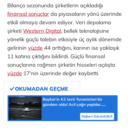
Bilanço sezonunda şirketlerin açıkladığı
finansal sonuçlar
da piyasaların yönü üzerinde
etkili olmaya devam ediyor. Veri depolama
şirketi
Western Digital
, bellek teknolojisine
yönelik güçlü talebin etkisiyle üç aylık dönemde
gelirinin
yüzde
44 arttığını, karının ise yaklaşık
11 katına çıktığını bildirdi. Güçlü finansal
sonuçlarına rağmen şirketin hisseleri açılışta
yüzde
17'nin üzerinde değer kaybetti.
Baykar'ın K2 testi Yunanistan'da
gündem oldu! Acil çağrı yaptılar...
'Topraklarımızdaki hedeflere ulaşabilir'
Haberi Görüntüle