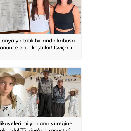
lanya'ya tatili bir anda kabusa
önünce acile koştular! İsviçreli
uristlere 71 bin TL'lik serum şoku
ikayeleri milyonların yüreğine
okundu! Türkiye'nin konuştuğu