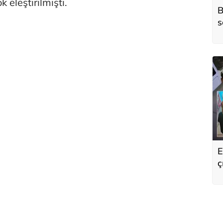
k eleştirilmişti.
B
s
o
E
ç
s