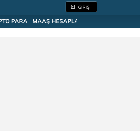
GİRİŞ
PTO PARA
MAAŞ HESAPLAMA
SÖZLÜK