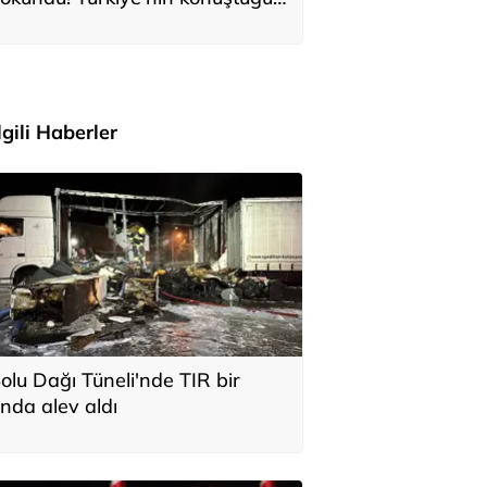
ile Anıtkabir'i ziyaret etti
İlgili Haberler
olu Dağı Tüneli'nde TIR bir
nda alev aldı