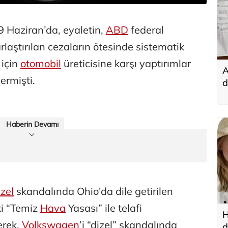
 Haziran’da, eyaletin,
ABD
federal
laştırılan cezaların ötesinde sistematik
 için
otomobil
üreticisine karşı yaptırımlar
A
ermişti.
d
t
Haberin Devamı
izel
skandalında Ohio'da dile getirilen
ki “Temiz
Hava
Yasası” ile telafi
H
erek,
Volkswagen
’i “dizel” skandalında
d