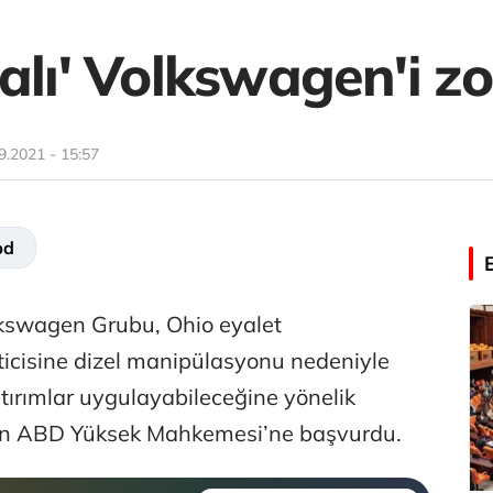
alı' Volkswagen'i z
9.2021 - 15:57
bd
lkswagen Grubu, Ohio eyalet
icisine dizel manipülasyonu nedeniyle
tırımlar uygulayabileceğine yönelik
için ABD Yüksek Mahkemesi’ne başvurdu.