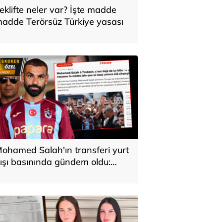
eklifte neler var? İşte madde
adde Terörsüz Türkiye yasası
ohamed Salah'ın transferi yurt
ışı basınında gündem oldu:
ürkiye'de kahraman gibi
arşılandı