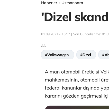
Haberler
Uzmanpara
'Dizel skand
01.09.2021 - 15:57 | Son Güncellenme:
01.0
AA
#Volkswagen
#Dizel
#A
Alman otomobil üreticisi Vo
mahkemesinin, otomobil üret
federal kanunlar dışında yap
kararını gözden geçirmesi 