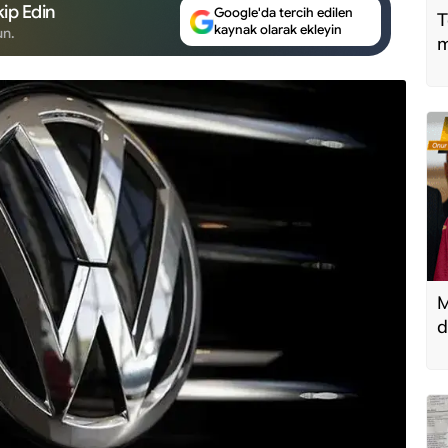
ip Edin
Google'da tercih edilen
T
kaynak olarak ekleyin
un.
m
M
d
T
k