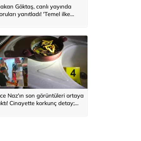
akan Göktaş, canlı yayında
oruları yanıtladı! 'Temel ilke
larak yasada gözetildi'
ce Naz'ın son görüntüleri ortaya
ıktı! Cinayette korkunç detay;
aç telleri tencerede bulundu