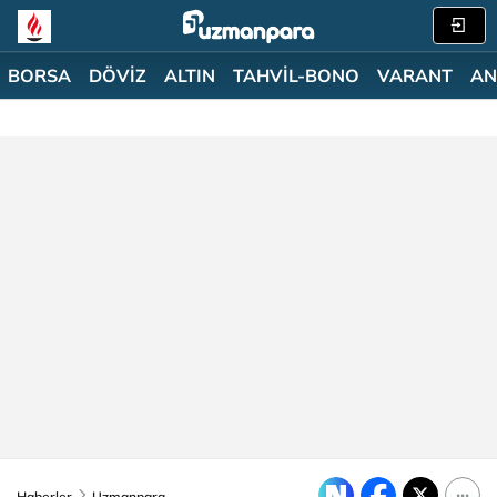
BORSA
DÖVİZ
ALTIN
TAHVİL-BONO
VARANT
AN
Haberler
Uzmanpara